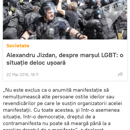
Societate
Alexandru Jizdan, despre marșul LGBT: o
situație deloc ușoară
22 Mai 2016, 18:11
„Nu este exclus ca o anumită manifestaţie să
nemulţumească alte persoane ostile ideilor sau
revendicărilor pe care le susţin organizatorii acelei
manifestaţii. Cu toate acestea, şi într-o asemenea
situaţie, într-o democraţie, dreptul de a
contramanifesta nu poate să meargă până la a
paraliza dreptul de a manifesta”, a declarat