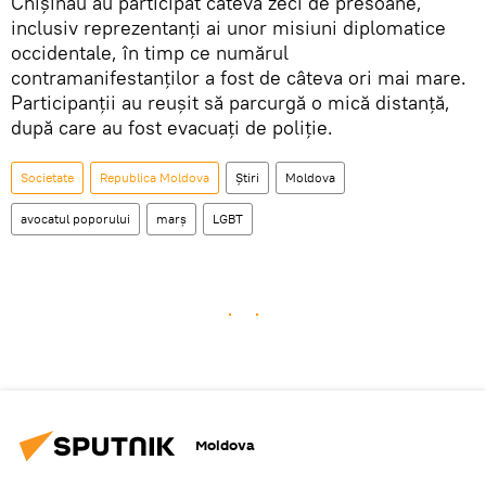
Chișinău au participat câteva zeci de presoane,
inclusiv reprezentanți ai unor misiuni diplomatice
occidentale, în timp ce numărul
contramanifestanților a fost de câteva ori mai mare.
Participanții au reușit să parcurgă o mică distanță,
după care au fost evacuați de poliție.
Societate
Republica Moldova
Știri
Moldova
avocatul poporului
marş
LGBT
Moldova