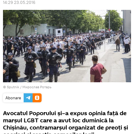
14:29 23.05.2016
© Sputnik / Мирослав Ротарь
Abonare
Avocatul Poporului şi–a expus opinia faţă de
marşul LGBT care a avut loc duminică la
Chişinău, contramarşul organizat de preoţi şi