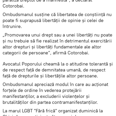
Cotorobai.
Ombudsmanul susţine că libertatea de conştiinţă nu
poate fi suprapusă libertăţii de opinie şi celei de
întrunire.
„Promovarea unui drept sau a unei libertăţi nu poate
şi nu trebuie să fie realizat în detrimentul exercitării
altor drepturi şi libertăţi fundamentale ale altor
categorii de persoane”, afirmă Cotorobai.
Avocatul Poporului cheamă la o atitudine tolerantă şi
de respect faţă de demnitatea umană, de respect
faţă de drepturile şi libertăţile altor persoane.
Ombudsmanul apreciază modul în care au acţionat
forţele de ordine în vederea protejării
manifestanţilor, a excluderii violenţelor şi
brutalităţilor din partea contramanifestanţilor.
La marul LGBT "Fără frică" organizat duminică la