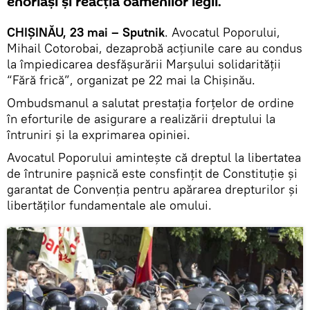
enoriaşi şi reacţia oamenilor legii.
CHIŞINĂU, 23 mai – Sputnik
. Avocatul Poporului,
Mihail Cotorobai, dezaprobă acţiunile care au condus
la împiedicarea desfăşurării Marşului solidarităţii
“Fără frică”, organizat pe 22 mai la Chişinău.
Ombudsmanul a salutat prestaţia forţelor de ordine
în eforturile de asigurare a realizării dreptului la
întruniri şi la exprimarea opiniei.
Avocatul Poporului aminteşte că dreptul la libertatea
de întrunire paşnică este consfinţit de Constituţie şi
garantat de Convenţia pentru apărarea drepturilor şi
libertăţilor fundamentale ale omului.