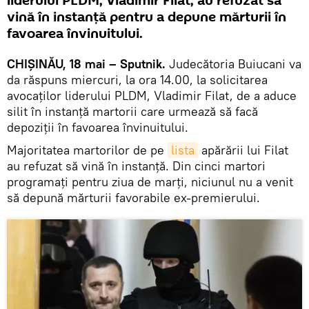
liderului PLDM, Vladimir Filat, au refuzat să
vină în instanţă pentru a depune mărturii în
favoarea învinuitului.
CHIŞINĂU, 18 mai – Sputnik.
Judecătoria Buiucani va
da răspuns miercuri, la ora 14.00, la solicitarea
avocaţilor liderului PLDM, Vladimir Filat, de a aduce
silit în instanţă martorii care urmează să facă
depoziţii în favoarea învinuitului.
Majoritatea martorilor de pe
lista
apărării lui Filat
au refuzat să vină în instanţă. Din cinci martori
programaţi pentru ziua de marţi, niciunul nu a venit
să depună mărturii favorabile ex-premierului.