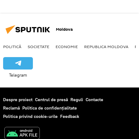
Moldova
POLITICĂ
SOCIETATE
ECONOMIE
REPUBLICA MOLDOVA
R
Telegram
Despre proiect
Centrul de presă
Reguli
Contacte
Reclamă
Politica de confidențialitate
Politica privind cookie-urile
Feedback