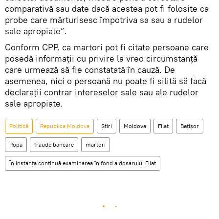
comparativă sau date dacă acestea pot fi folosite ca
probe care mărturisesc împotriva sa sau a rudelor
sale apropiate”.
Conform CPP, ca martori pot fi citate persoane care
posedă informaţii cu privire la vreo circumstanţă
care urmează să fie constatată în cauză. De
asemenea, nici o persoană nu poate fi silită să facă
declaraţii contrar intereselor sale sau ale rudelor
sale apropiate.
Politică
Republica Moldova
Știri
Moldova
Filat
Beţişor
Popa
fraude bancare
martori
În instanţa continuă examinarea în fond a dosarului Filat