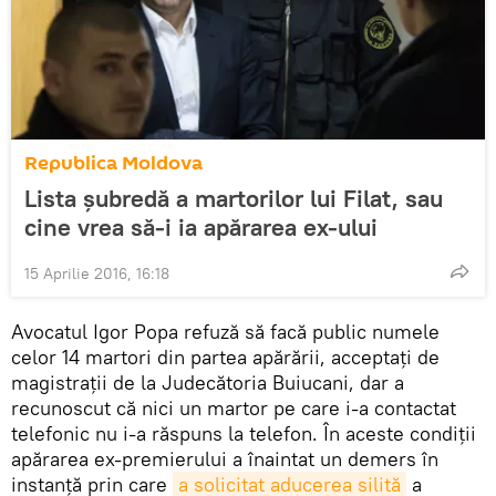
Republica Moldova
Lista şubredă a martorilor lui Filat, sau
cine vrea să-i ia apărarea ex-ului
15 Aprilie 2016, 16:18
Avocatul Igor Popa refuză să facă public numele
celor 14 martori din partea apărării, acceptaţi de
magistraţii de la Judecătoria Buiucani, dar a
recunoscut că nici un martor pe care i-a contactat
telefonic nu i-a răspuns la telefon. În aceste condiţii
apărarea ex-premierului a înaintat un demers în
instanţă prin care
a solicitat aducerea silită
a