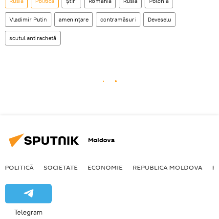
Rusia
Politică
Știri
România
Rusia
Polonia
Vladimir Putin
ameninţare
contramăsuri
Deveselu
scutul antirachetă
Moldova
POLITICĂ
SOCIETATE
ECONOMIE
REPUBLICA MOLDOVA
R
Telegram