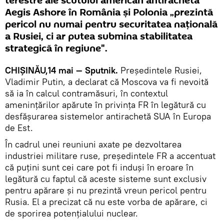
terestre ale scutului american antirachetă
Aegis Ashore în România şi Polonia „prezintă
pericol nu numai pentru securitatea naţională
a Rusiei, ci ar putea submina stabilitatea
strategică în regiune".
CHIŞINĂU,14 mai — Sputnik.
Preşedintele Rusiei,
Vladimir Putin, a declarat că Moscova va fi nevoită
să ia în calcul contramăsuri, în contextul
ameninţărilor apărute în privinţa FR în legătură cu
desfăşurarea sistemelor antirachetă SUA în Europa
de Est.
În cadrul unei reuniuni axate pe dezvoltarea
industriei militare ruse, preşedintele FR a accentuat
că puţini sunt cei care pot fi induşi în eroare în
legătură cu faptul că aceste sisteme sunt exclusiv
pentru apărare şi nu prezintă vreun pericol pentru
Rusia. El a precizat că nu este vorba de apărare, ci
de sporirea potențialului nuclear.