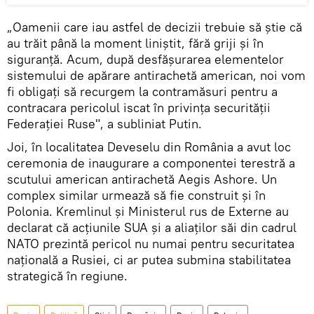
„Oamenii care iau astfel de decizii trebuie să ştie că
au trăit până la moment liniştit, fără griji şi în
siguranţă. Acum, după desfăşurarea elementelor
sistemului de apărare antirachetă american, noi vom
fi obligaţi să recurgem la contramăsuri pentru a
contracara pericolul iscat în privinţa securităţii
Federaţiei Ruse", a subliniat Putin.
Joi, în localitatea Deveselu din România a avut loc
ceremonia de inaugurare a componentei terestră a
scutului american antirachetă Aegis Ashore. Un
complex similar urmează să fie construit şi în
Polonia. Kremlinul şi Ministerul rus de Externe au
declarat că acţiunile SUA şi a aliaţilor săi din cadrul
NATO prezintă pericol nu numai pentru securitatea
naţională a Rusiei, ci ar putea submina stabilitatea
strategică în regiune.