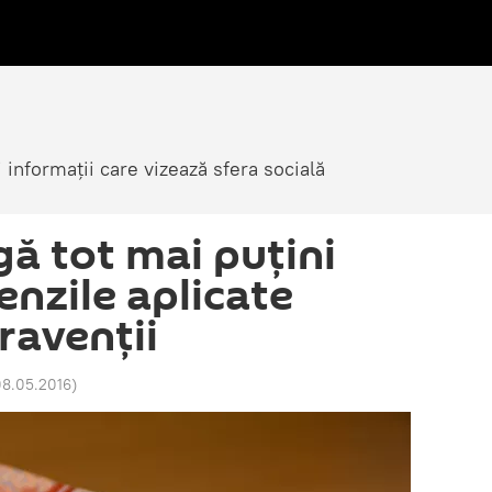
i informații care vizează sfera socială
gă tot mai puţini
enzile aplicate
ravenţii
08.05.2016
)