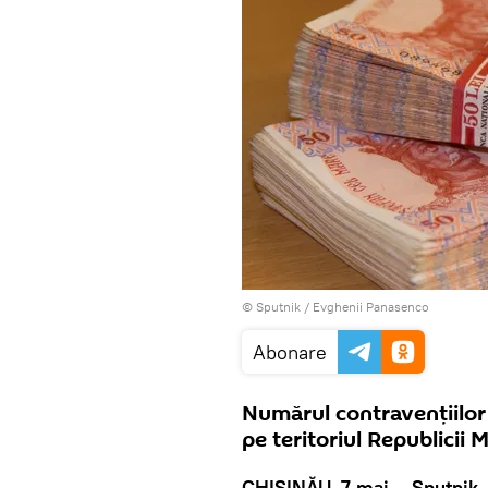
© Sputnik / Evghenii Panasenco
Abonare
Numărul contravenţiilor 
pe teritoriul Republicii 
CHIŞINĂU, 7 mai – Sputnik.