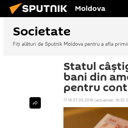
Moldova
Societate
Fiți alături de Sputnik Moldova pentru a afla primi
Statul câşti
bani din am
pentru cont
17:18 07.05.2016
(actualizat:
16:32 