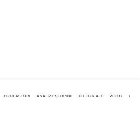
PODCASTURI
ANALIZE ȘI OPINII
EDITORIALE
VIDEO
GALE