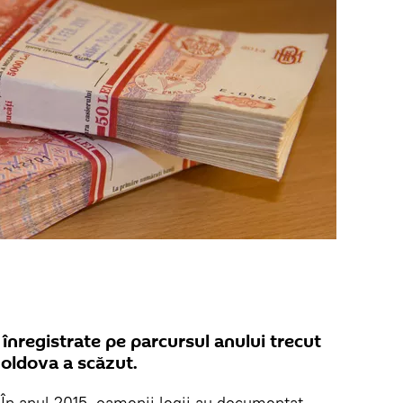
înregistrate pe parcursul anului trecut
Moldova a scăzut.
În anul 2015, oamenii legii au documentat