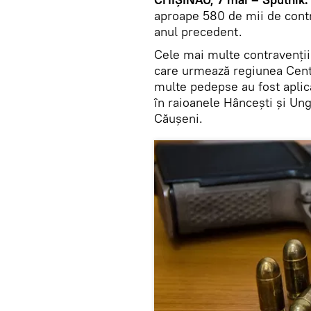
aproape 580 de mii de contr
anul precedent.
Cele mai multe contravenţii
care urmează regiunea Centr
multe pedepse au fost aplica
în raioanele Hânceşti şi Ung
Căuşeni.