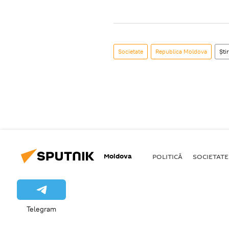
Societate
Republica Moldova
Știr
Moldova
POLITICĂ
SOCIETATE
Telegram