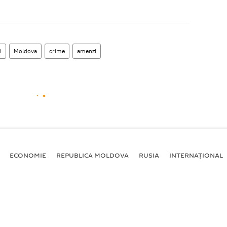
i
Moldova
crime
amenzi
ECONOMIE
REPUBLICA MOLDOVA
RUSIA
INTERNAȚIONAL