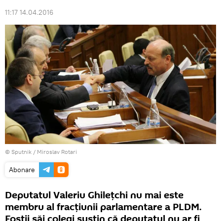
11:17 14.04.2016
© Sputnik / Miroslav Rotari
Abonare
Deputatul Valeriu Ghileţchi nu mai este
membru al fracţiunii parlamentare a PLDM.
Foştii săi colegi susţin că deputatul nu ar fi