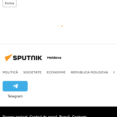
Exclus
Moldova
POLITICĂ
SOCIETATE
ECONOMIE
REPUBLICA MOLDOVA
R
Telegram
Despre proiect
Centrul de presă
Reguli
Contacte