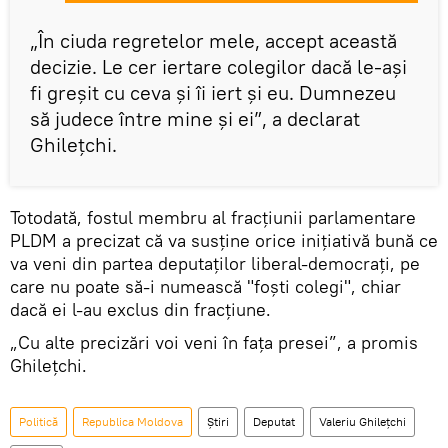
„În ciuda regretelor mele, accept această
decizie. Le cer iertare colegilor dacă le-aşi
fi greşit cu ceva şi îi iert şi eu. Dumnezeu
să judece între mine şi ei”, a declarat
Ghileţchi.
Totodată, fostul membru al fracţiunii parlamentare
PLDM a precizat că va susţine orice iniţiativă bună ce
va veni din partea deputaţilor liberal-democraţi, pe
care nu poate să-i numească "foşti colegi", chiar
dacă ei l-au exclus din fracţiune.
„Cu alte precizări voi veni în faţa presei”, a promis
Ghileţchi.
Politică
Republica Moldova
Știri
Deputat
Valeriu Ghileţchi