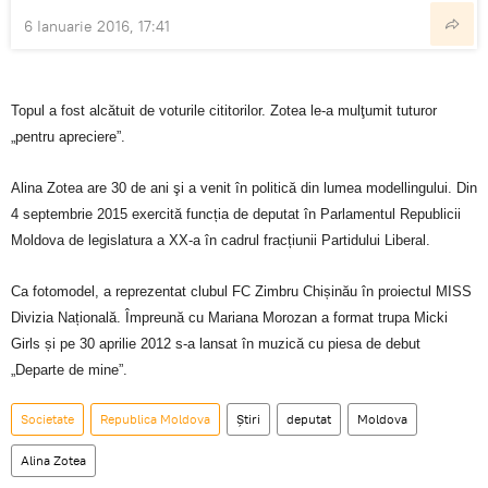
6 Ianuarie 2016, 17:41
Topul a fost alcătuit de voturile cititorilor. Zotea le-a mulţumit tuturor
„pentru apreciere”.
Alina Zotea are 30 de ani şi a venit în politică din lumea modellingului. Din
4 septembrie 2015 exercită funcția de deputat în Parlamentul Republicii
Moldova de legislatura a XX-a în cadrul fracțiunii Partidului Liberal.
Ca fotomodel, a reprezentat clubul FC Zimbru Chișinău în proiectul MISS
Divizia Națională. Împreună cu Mariana Morozan a format trupa Micki
Girls și pe 30 aprilie 2012 s-a lansat în muzică cu piesa de debut
„Departe de mine”.
Societate
Republica Moldova
Știri
deputat
Moldova
Alina Zotea