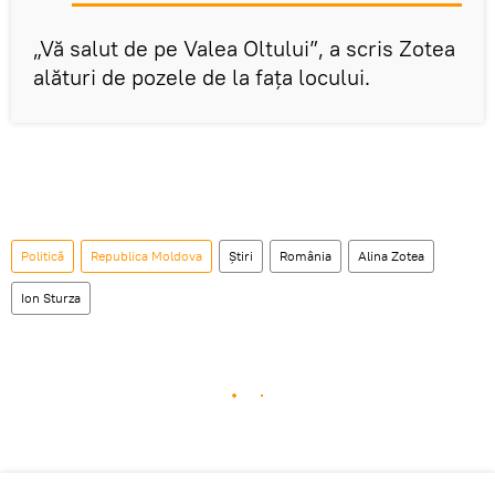
„Vă salut de pe Valea Oltului”, a scris Zotea
alături de pozele de la faţa locului.
Politică
Republica Moldova
Știri
România
Alina Zotea
Ion Sturza