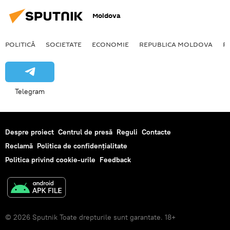
Moldova
POLITICĂ
SOCIETATE
ECONOMIE
REPUBLICA MOLDOVA
R
Telegram
Despre proiect
Centrul de presă
Reguli
Contacte
Reclamă
Politica de confidențialitate
Politica privind cookie-urile
Feedback
© 2026 Sputnik Toate drepturile sunt garantate. 18+