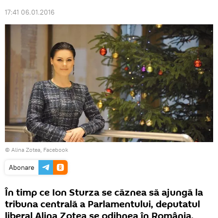
17:41 06.01.2016
© Alina Zotea, Facebook
Abonare
În timp ce Ion Sturza se căznea să ajungă la
tribuna centrală a Parlamentului, deputatul
liberal Alina Zotea se odihnea în România.