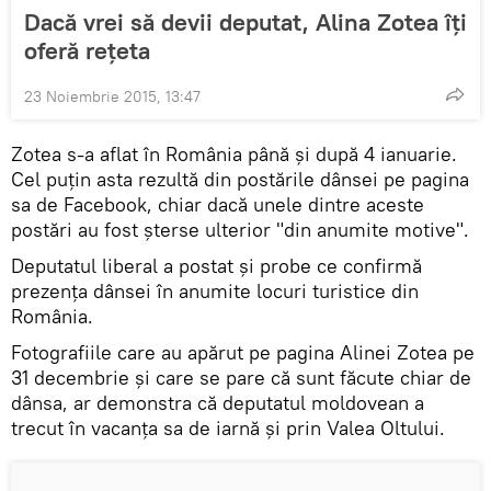
Dacă vrei să devii deputat, Alina Zotea îţi
oferă reţeta
23 Noiembrie 2015, 13:47
Zotea s-a aflat în România până şi după 4 ianuarie.
Cel puţin asta rezultă din postările dânsei pe pagina
sa de Facebook, chiar dacă unele dintre aceste
postări au fost şterse ulterior "din anumite motive".
Deputatul liberal a postat şi probe ce confirmă
prezenţa dânsei în anumite locuri turistice din
România.
Fotografiile care au apărut pe pagina Alinei Zotea pe
31 decembrie şi care se pare că sunt făcute chiar de
dânsa, ar demonstra că deputatul moldovean a
trecut în vacanţa sa de iarnă şi prin Valea Oltului.