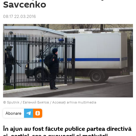
Savcenko
08:17 22.03.2016
© Sputnik / Евгений Биятов
/
Accesați arhiva multimedia
Abonare
În ajun au fost făcute publice partea directivă