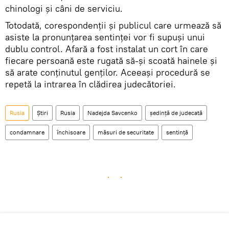
chinologi și câni de serviciu.
Totodată, corespondenții și publicul care urmează să
asiste la pronunțarea sentinței vor fi supuși unui
dublu control. Afară a fost instalat un cort în care
fiecare persoană este rugată să-și scoată hainele și
să arate conținutul genților. Aceeași procedură se
repetă la intrarea în clădirea judecătoriei.
Rusia
Știri
Rusia
Nadejda Savcenko
ședință de judecată
condamnare
închisoare
măsuri de securitate
sentință