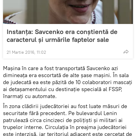
Instanţa: Savcenko era conştientă de
caracterul şi urmările faptelor sale
21 Martie 2016, 11:02
Mașina în care a fost transportată Savcenko azi
dimineața era escortată de alte șase mașini. În sala
de judecată ea este păzită de 10 colaboratori mascați
ai detașamentului cu destinație specială al FSSP,
înarmați cu automate.
În zona clădirii judecătoriei au fost luate măsuri de
securitate fără precedent. Pe bulevardul Lenin
patrulează circa cincizeci de polițiști și militari ai
trupelor interne. Circulația în preajma judecătoriei
este interzisă, iar teritoriul adiacent este cercetat de