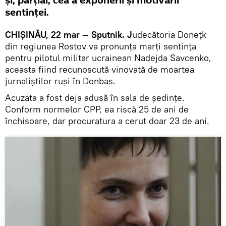
și, parțial, cea a expunerii şi motivării
sentinței.
CHIȘINĂU, 22 mar — Sputnik.
J
udecătoria Donețk
din regiunea Rostov va pronunța marți sentința
pentru pilotul militar ucrainean Nadejda Savcenko,
aceasta fiind recunoscută vinovată de moartea
jurnaliștilor ruși în Donbas.
Acuzata a fost deja adusă în sala de ședințe.
Conform normelor CPP, ea riscă 25 de ani de
închisoare, dar procuratura a cerut doar 23 de ani.