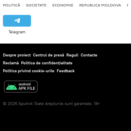
POLITICĂ
SOCIETATE
ECONOMIE
REPUBLICA MOLDOVA
R
Telegram
Despre proiect
Centrul de presă
Reguli
Contacte
Reclamă
Politica de confidențialitate
Politica privind cookie-urile
Feedback
© 2026 Sputnik Toate drepturile sunt garantate. 18+