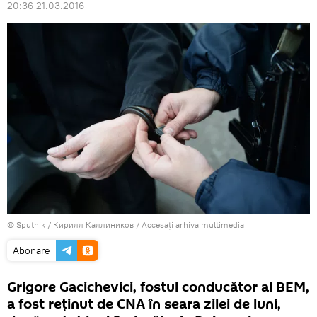
20:36 21.03.2016
© Sputnik / Кирилл Каллиников
/
Accesați arhiva multimedia
Abonare
Grigore Gacichevici, fostul conducător al BEM,
a fost reţinut de CNA în seara zilei de luni,