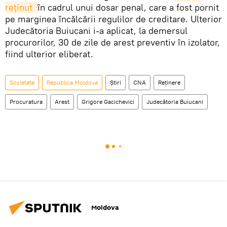
reţinut 
în cadrul unui dosar penal, care a fost pornit
pe marginea încălcării regulilor de creditare. Ulterior
Judecătoria Buiucani i-a aplicat, la demersul
procurorilor, 30 de zile de arest preventiv în izolator,
fiind ulterior eliberat.
Societate
Republica Moldova
Știri
CNA
Reţinere
Procuratura
Arest
Grigore Gacichevici
Judecătoria Buiucani
Moldova