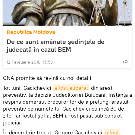
Republica Moldova
De ce sunt amânate ședințele de
judecată în cazul BEM
12 Februarie 2016, 15:59
CNA promite să revină cu noi detalii.
Tot luni, Gacichevici
a fost eliberat
din arest
preventiv, la decizia Judecătoriei Buiucani. Instanţa a
respins demersul procurorilor de a prelungi arestul
preventiv pe numele lui Gacichevici cu încă 30 de
zile, iar fostul şef al BEM a fost pasat sub control
judiciar.
În decembrie trecut, Grigore Gacichevici
a fost 