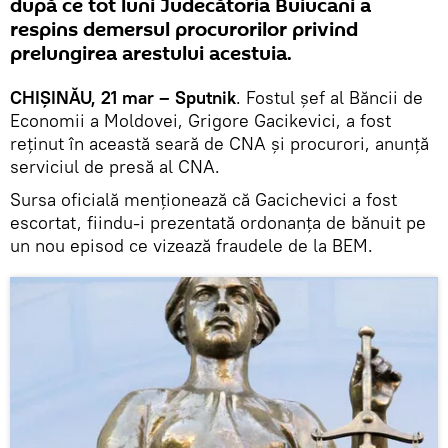
după ce tot luni Judecătoria Buiucani a
respins demersul procurorilor privind
prelungirea arestului acestuia.
CHIŞINĂU, 21 mar – Sputnik
. Fostul şef al Băncii de
Economii a Moldovei, Grigore Gacikevici, a fost
reţinut în această seară de CNA şi procurori, anunţă
serviciul de presă al CNA.
Sursa oficială menţionează că Gacichevici a fost
escortat, fiindu-i prezentată ordonanţa de bănuit pe
un nou episod ce vizează fraudele de la BEM.