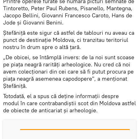
Printre operele furate se numără picturi semnate de
Tintoretto, Peter Paul Rubens, Pisanello, Mantegna,
Jacopo Bellini, Giovanni Francesco Caroto, Hans de
Jode și Giovanni Benini.
Ștefăniță este sigur că astfel de tablouri nu aveau ca
punct de destinație Moldova, ci tranzitau teritoriul
nostru în drum spre o altă țară.
„De obicei, se întâmplă invers: de la noi sunt scoase
pe piața neagră rarități arheologice. Nu cred că noi
avem colecționari din cei care să fi putut procura pe
piața neagră asemenea capodopere", a menționat
Ștefăniță.
Totodată, el a spus că deține informații despre
modul în care contrabandiștii scot din Moldova astfel
de obiecte de anticariat și arheologie.