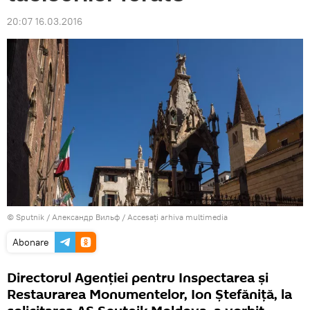
20:07 16.03.2016
© Sputnik / Александр Вильф
/
Accesați arhiva multimedia
Abonare
Directorul Agenției pentru Inspectarea şi
Restaurarea Monumentelor, Ion Ștefăniță, la