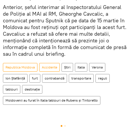
Anterior, șeful interimar al Inspectoratului General
de Poliție al MAI al RM, Gheorghe Cavcalic, a
comunicat pentru Sputnik că pe data de 15 martie în
Moldova au fost reținuți opt participanți la acest furt.
Cavcaliuc a refuzat să ofere mai multe detalii,
menționând că intenționează să prezinte joi o
informație completă în formă de comunicat de presă
sau în cadrul unui briefing.
Republica Moldova
Accidente
Știri
Italia
Verona
Ion Ștefăniță
furt
contrabandă
transportare
reguli
tablouri
destinație
Moldovenii au furat în Italia tablouri de Rubens şi Tintoretto