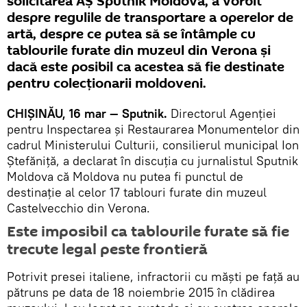
solicitarea AȘ Sputnik Moldova, a vorbit
despre regulile de transportare a operelor de
artă, despre ce putea să se întâmple cu
tablourile furate din muzeul din Verona și
dacă este posibil ca acestea să fie destinate
pentru colecționarii moldoveni.
CHIȘINĂU, 16 mar — Sputnik.
Directorul Agenției
pentru Inspectarea şi Restaurarea Monumentelor din
cadrul Ministerului Culturii, consilierul municipal Ion
Ștefăniță, a declarat în discuția cu jurnalistul Sputnik
Moldova că Moldova nu putea fi punctul de
destinație al celor 17 tablouri furate din muzeul
Castelvecchio din Verona.
Este imposibil ca tablourile furate să fie
trecute legal peste frontieră
Potrivit presei italiene, infractorii cu măști pe față au
pătruns pe data de 18 noiembrie 2015 în clădirea