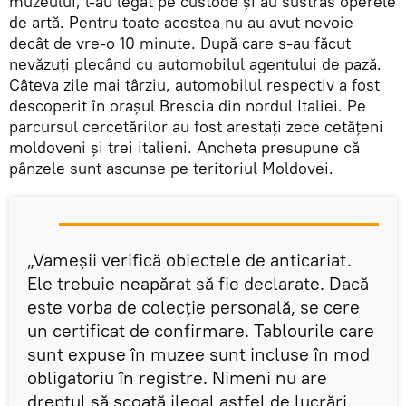
muzeului, l-au legat pe custode și au sustras operele
de artă. Pentru toate acestea nu au avut nevoie
decât de vre-o 10 minute. După care s-au făcut
nevăzuți plecând cu automobilul agentului de pază.
Câteva zile mai târziu, automobilul respectiv a fost
descoperit în orașul Brescia din nordul Italiei. Pe
parcursul cercetărilor au fost arestați zece cetățeni
moldoveni și trei italieni. Ancheta presupune că
pânzele sunt ascunse pe teritoriul Moldovei.
„Vameșii verifică obiectele de anticariat.
Ele trebuie neapărat să fie declarate. Dacă
este vorba de colecție personală, se cere
un certificat de confirmare. Tablourile care
sunt expuse în muzee sunt incluse în mod
obligatoriu în registre. Nimeni nu are
dreptul să scoată ilegal astfel de lucrări.