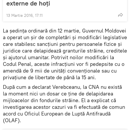
externe de hoţi
13 Martie 2016, 17:11
La ședința ordinară din 12 martie, Guvernul Moldovei
a operat un şir de completări şi modificări legislative
care stabilesc sancţiuni pentru persoanele fizice și
juridice care delapidează granturile străine, creditele
și ajutorul umanitar. Potrivit noilor modificări la
Codul Penal, aceste infracțiuni vor fi pedepsite cu o
amendă de 9 mii de unități convenționale sau cu
privațiune de libertate de până la 15 ani.
După cum a declarat Verebceanu, la CNA nu există
la moment nici un dosar ce ține de delapidarea
mijloacelor din fondurile străine. El a explicat că
investigarea acestor cazuri va fi efectuată de comun
acord cu Oficiul European de Luptă Antifraudă
(OLAF).