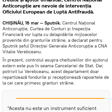
credite și ajutor umanitar, Centrul Național
Anticorupție are nevoie de intervenția
Oficiului European de Luptă Antifraudă.
CHIȘINĂU, 16 mar — Sputnik.
Centrul Național
Anticorupție, Curtea de Conturi și Inspecția
Financiară vor lupta cu delapidările mijloacelor
provenite din granturile străine, a declarat pentru
Sputnik șeful Direcției Generale Anticorupție a CNA
Vitalie Verebceanu.
În prezent, controlul asupra cheltuielilor din ajutorul
extern este pus în seama Cancelariei de Stat. Dar,
potrivit lui Verebceanu, acest departament doar
repartizează fondurile și recepționează rapoartele de
la cei care primesc granturi străine.
"Acesta nu este un instrument suficient