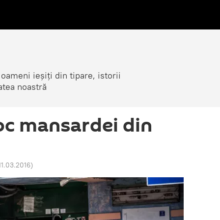
ameni ieșiți din tipare, istorii
atea noastră
foc mansardei din
11.03.2016
)