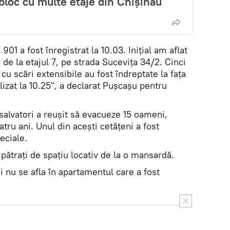
loc cu multe etaje din Chișinău
 901 a fost înregistrat la 10.03. Iniţial am aflat
 de la etajul 7, pe strada Sucevița 34/2. Cinci
cu scări extensibile au fost îndreptate la fața
alizat la 10.25", a declarat Pușcașu pentru
 salvatori a reușit să evacueze 15 oameni,
patru ani. Unul din acești cetățeni a fost
eciale.
 pătrați de spațiu locativ de la o mansardă.
i nu se afla în apartamentul care a fost