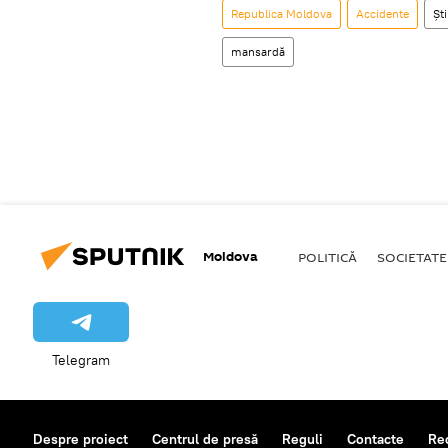
Republica Moldova
Accidente
Ști
mansardă
Moldova
POLITICĂ
SOCIETATE
Telegram
Despre proiect
Centrul de presă
Reguli
Contacte
Re