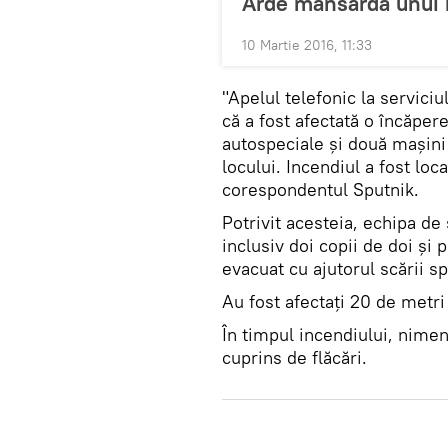
Arde mansarda unui b
10 Martie 2016, 11:33
"Apelul telefonic la serviciul
că a fost afectată o încăpere
autospeciale și două mașini 
locului. Incendiul a fost loc
corespondentul Sputnik.
Potrivit acesteia, echipa de
inclusiv doi copii de doi și 
evacuat cu ajutorul scării sp
Au fost afectaţi 20 de metri
În timpul incendiului, nimen
cuprins de flăcări.