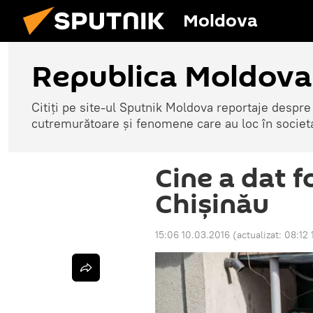
Moldova
Republica Moldova
Citiți pe site-ul Sputnik Moldova reportaje despre o
cutremurătoare și fenomene care au loc în societ
Cine a dat 
Chișinău
15:06 10.03.2016
(actualizat:
08:12 