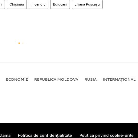
ri
Chișinău
incendiu
Buiucani
Liliana Pușcașu
ECONOMIE
REPUBLICA MOLDOVA
RUSIA
INTERNAȚIONAL
clamă
Politica de confidențialitate
Politica privind cookie-urile