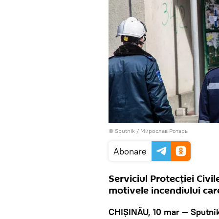
© Sputnik / Мирослав Ротарь
Abonare
Serviciul Protecției Civil
motivele incendiului care
CHIȘINĂU, 10 mar — Sputnik