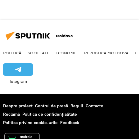
Moldova
POLITICĂ
SOCIETATE
ECONOMIE
REPUBLICA MOLDOVA
R
Telegram
Despre proiect
Centrul de presă
Reguli
Contacte
Reclamă
Politica de confidențialitate
Politica privind cookie-urile
Feedback