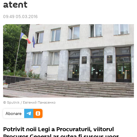
atent
09:49 05.03.2016
© Sputnik / Евгений Панасенко
Abonare
Potrivit noii Legi a Procuraturii, viitorul
Procuror General ar putea fi suspus unor