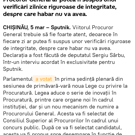
verificări zilnice riguroase de integritate,
despre care habar nu va avea.
CHIŞINĂU, 5 mar – Sputnik.
Viitorul Procuror
General trebuie să fie foarte atent, deoarece în
fiecare zi ar putea fi suspus unor verificări riguroase
de integritate, despre care habar nu va avea.
Declaraţia a fost făcută de deputatul Sergiu Sârbu,
într-un interviu acordat în exclusivitate pentru
Sputnik.
Parlamentul
 a votat 
în prima şedinţă plenară din
sesiunea de primăvară-vară noua Lege cu privire la
Procuratură. Legea aduce o serie de inovaţii în
Procuratură, printre care organe noi în cadrul
instituţiei, dar şi un nou mecanism de numire a
Procurorului General. Acesta va fi selectat de
Consiliul Superior al Procurorilor în cadrul unui
concurs public. După ce va fi selectat candidatul,
acesta va fi propus spre desemnare în funcţie de