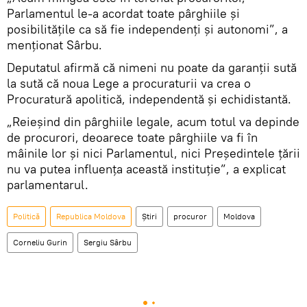
Parlamentul le-a acordat toate pârghiile și
posibilitățile ca să fie independenți și autonomi”, a
menţionat Sârbu.
Deputatul afirmă că nimeni nu poate da garanții sută
la sută că noua Lege a procuraturii va crea o
Procuratură apolitică, independentă și echidistantă.
„Reieșind din pârghiile legale, acum totul va depinde
de procurori, deoarece toate pârghiile va fi în
mâinile lor și nici Parlamentul, nici Președintele țării
nu va putea influența această instituție”, a explicat
parlamentarul.
Politică
Republica Moldova
Știri
procuror
Moldova
Corneliu Gurin
Sergiu Sârbu