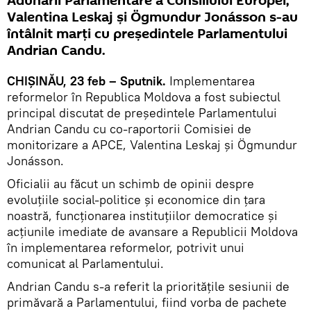
Adunării Parlamentare a Consiliului Europei,
Valentina Leskaj și Ögmundur Jonásson s-au
întâlnit marţi cu preşedintele Parlamentului
Andrian Candu.
CHIŞINĂU, 23 feb – Sputnik.
Implementarea
reformelor în Republica Moldova a fost subiectul
principal discutat de președintele Parlamentului
Andrian Candu cu co-raportorii Comisiei de
monitorizare a APCE, Valentina Leskaj și Ögmundur
Jonásson.
Oficialii au făcut un schimb de opinii despre
evoluțiile social-politice și economice din țara
noastră, funcționarea instituțiilor democratice și
acțiunile imediate de avansare a Republicii Moldova
în implementarea reformelor, potrivit unui
comunicat al Parlamentului.
Andrian Candu s-a referit la prioritățile sesiunii de
primăvară a Parlamentului, fiind vorba de pachete