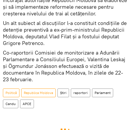
încurajat autoritățile Republicii Moldova să elaboreze
și să implementeze reformele necesare pentru
creșterea nivelului de trai al cetățenilor.
Un alt subiect al discuțiilor l-a constituit condițiile de
detenție preventivă a ex-prim-ministrului Republicii
Moldova, deputatul Vlad Filat și a fostului deputat
Grigore Petrenco.
Co-raportorii Comisiei de monitorizare a Adunării
Parlamentare a Consiliului Europei, Valentina Leskaj
și Ögmundur Jonásson efectuează o vizită de
documentare în Republica Moldova, în zilele de 22-
23 februarie.
Politică
Republica Moldova
Știri
raportori
Parlament
Candu
APCE