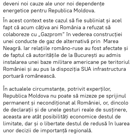
deveni noi cauze ale unor noi dependenţe
energetice pentru Republica Moldova.
În acest context este cazul să fie subliniat şi acel
fapt că acum câţiva ani România a refuzat să
colaboreze cu „Gazprom” în vederea construcţiei
unei conducte de gaz de alternativă prin Marea
Neagră. Iar relaţiile româno-ruse au fost afectate şi
de faptul că autorităţile de la Bucureşti au admis
instalarea unei baze militare americane pe teritoriul
României şi au pus la dispoziţia SUA infrastructura
portuară românească.
În actualele circumstanţe, potrivit experţilor,
Republica Moldova nu poate să mizeze pe sprijinul
permanent şi necondiţionat al României, or, dincolo
de declaraţii şi de unele gesturi reale de susţinere,
aceasta are atât posibilităţi economice destul de
limitate, dar şi o libertate destul de redusă în luarea
unor decizii de importanţă regională.