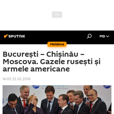
MD
Moldova
Bucureşti – Chişinău –
Moscova. Gazele ruseşti şi
armele americane
14:05 22.02.2016