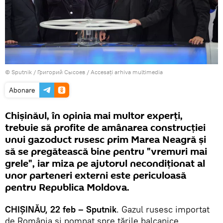
© Sputnik / Григорий Сысоев
/
Accesați arhiva multimedia
Abonare
Chişinăul, în opinia mai multor experţi,
trebuie să profite de amânarea construcţiei
unui gazoduct rusesc prim Marea Neagră şi
să se pregătească bine pentru "vremuri mai
grele", iar miza pe ajutorul necondiţionat al
unor parteneri externi este periculoasă
pentru Republica Moldova.
CHIŞINĂU, 22 feb – Sputnik
. Gazul rusesc importat
de România şi pompat spre ţările balcanice