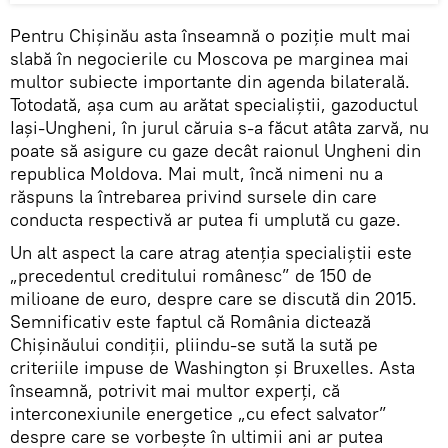
Pentru Chişinău asta înseamnă o poziţie mult mai
slabă în negocierile cu Moscova pe marginea mai
multor subiecte importante din agenda bilaterală.
Totodată, aşa cum au arătat specialiştii, gazoductul
Iaşi-Ungheni, în jurul căruia s-a făcut atâta zarvă, nu
poate să asigure cu gaze decât raionul Ungheni din
republica Moldova. Mai mult, încă nimeni nu a
răspuns la întrebarea privind sursele din care
conducta respectivă ar putea fi umplută cu gaze.
Un alt aspect la care atrag atenţia specialiştii este
„precedentul creditului românesc” de 150 de
milioane de euro, despre care se discută din 2015.
Semnificativ este faptul că România dictează
Chişinăului condiţii, pliindu-se sută la sută pe
criteriile impuse de Washington şi Bruxelles. Asta
înseamnă, potrivit mai multor experţi, că
interconexiunile energetice „cu efect salvator”
despre care se vorbeşte în ultimii ani ar putea