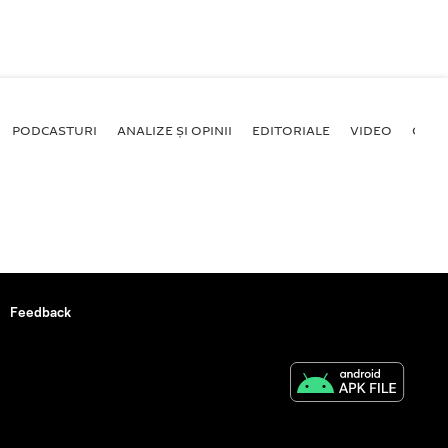
PODCASTURI
ANALIZE ȘI OPINII
EDITORIALE
VIDEO
GALE
Feedback