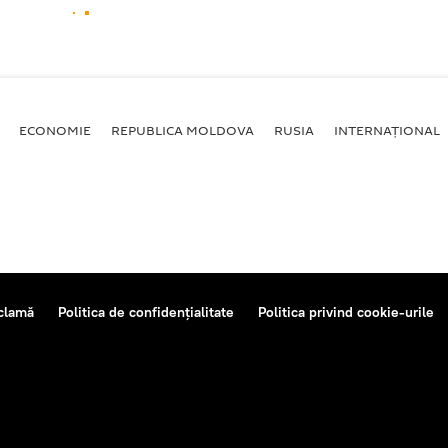
ECONOMIE
REPUBLICA MOLDOVA
RUSIA
INTERNAȚIONAL
clamă
Politica de confidențialitate
Politica privind cookie-urile