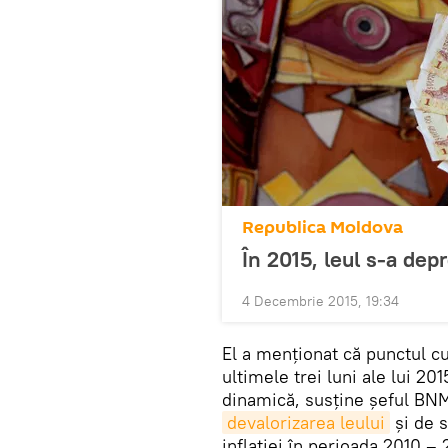
Republica Moldova
În 2015, leul s-a depr
4 Decembrie 2015, 19:34
El a menţionat că punctul cul
ultimele trei luni ale lui 20
dinamică, susţine şeful BNM
devalorizarea leului
şi de s
inflaţiei în perioada 2010 –