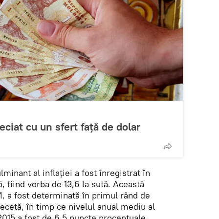
eciat cu un sfert față de dolar
minant al inflaţiei a fost înregistrat în
15, fiind vorba de 13,6 la sută. Această
, a fost determinată în primul rând de
ecetă, în timp ce nivelul anual mediu al
 2015 a fost de 6,5 puncte procentuale.