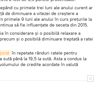
pând cu primele trei luni ale anului curent ar
ţă de diminuare a vitezei de creştere a
în primele 9 luni ale anului în curs preţurile la
tinua să fie influenţate de seceta din 2015.
ia în considerare şi o posibilă relaxare a
, precum şi o posibilă diminuare treptată a ratei
jorat
în repetate rânduri ratele pentru
la sută până la 19,5 la sută. Asta a condus la
volumului de credite acordate în valută