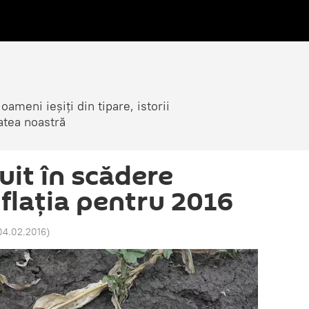
ameni ieșiți din tipare, istorii
atea noastră
uit în scădere
flaţia pentru 2016
 04.02.2016
)