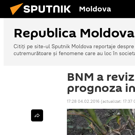
Moldova
Republica Moldova
Citiți pe site-ul Sputnik Moldova reportaje despre o
cutremurătoare și fenomene care au loc în societ
BNM a reviz
prognoza in
17:28 04.02.2016
(actualizat:
17:37