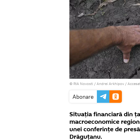
© RIA Novosti / Andrei Arkhipov
/
Accesaț
Abonare
Situaţia financiară din ţ
macroeconomice regionale
unei conferinţe de pres
Drăguţanu.