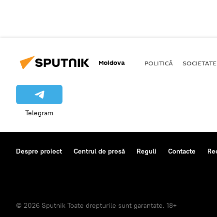
Moldova
POLITICĂ
SOCIETATE
Telegram
Despre proiect
Centrul de presă
Reguli
Contacte
Re
© 2026 Sputnik Toate drepturile sunt garantate. 18+