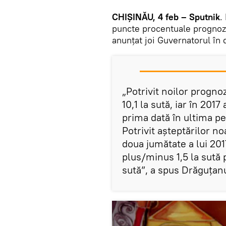
CHIŞINĂU, 4 feb – Sputnik
.
puncte procentuale prognoza
anunţat joi Guvernatorul în
„Potrivit noilor prognoz
10,1 la sută, iar în 2017
prima dată în ultima p
Potrivit aşteptărilor no
doua jumătate a lui 2017
plus/minus 1,5 la sută 
sută”, a spus Drăguţan