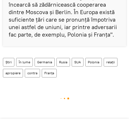
încearcă să zădărnicească cooperarea
dintre Moscova și Berlin. În Europa există
suficiente țări care se pronunță împotriva
unei astfel de uniuni, iar printre adversarii
fac parte, de exemplu, Polonia și Franța".
Știri
În lume
Germania
Rusia
SUA
Polonia
relații
apropiere
contra
Franța