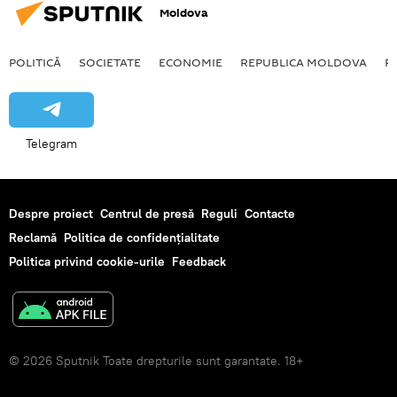
Moldova
POLITICĂ
SOCIETATE
ECONOMIE
REPUBLICA MOLDOVA
R
Telegram
Despre proiect
Centrul de presă
Reguli
Contacte
Reclamă
Politica de confidențialitate
Politica privind cookie-urile
Feedback
© 2026 Sputnik Toate drepturile sunt garantate. 18+