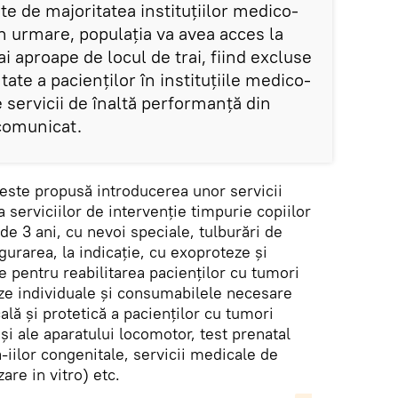
ate de majoritatea instituţiilor medico-
rin urmare, populația va avea acces la
i aproape de locul de trai, fiind excluse
te a pacienților în instituțiile medico-
 servicii de înaltă performanță din
 comunicat.
l, este propusă introducerea unor servicii
serviciilor de intervenție timpurie copiilor
de 3 ani, cu nevoi speciale, tulburări de
igurarea, la indicaţie, cu exoproteze şi
pentru reabilitarea pacienţilor cu tumori
ze individuale şi consumabilele necesare
ală şi protetică a pacienţilor cu tumori
şi ale aparatului locomotor, test prenatal
iilor congenitale, servicii medicale de
are in vitro) etc.