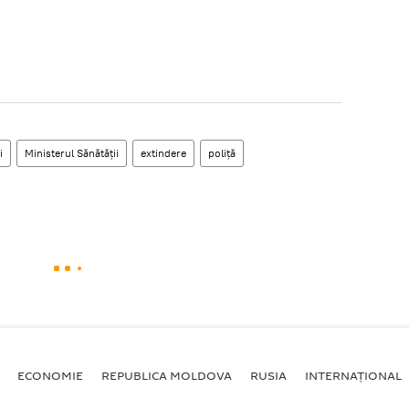
i
Ministerul Sănătăţii
extindere
poliţă
ECONOMIE
REPUBLICA MOLDOVA
RUSIA
INTERNAȚIONAL