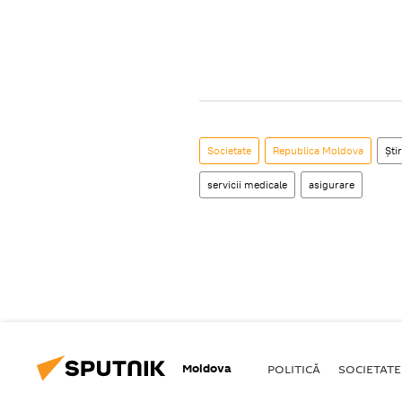
Societate
Republica Moldova
Știr
servicii medicale
asigurare
Moldova
POLITICĂ
SOCIETATE