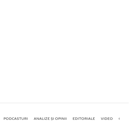
PODCASTURI
ANALIZE ȘI OPINII
EDITORIALE
VIDEO
GALE