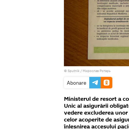
© Sputnik / Мирослав Ротарь
Abonare
Ministerul de resort a c
Unic al asigurării obliga
vedere excluderea unor a
celor acoperite de asigu
înlesnirea accesului paci