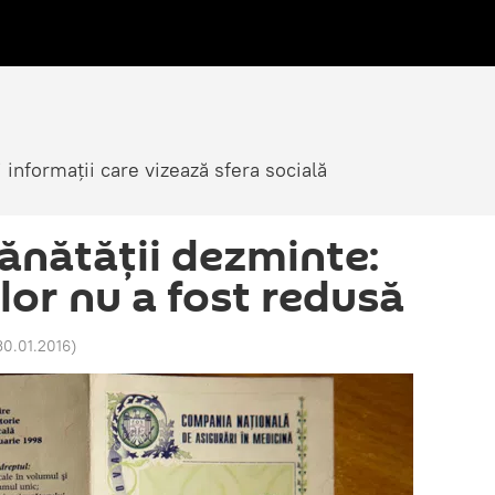
i informații care vizează sfera socială
Sănătăţii dezminte:
iilor nu a fost redusă
30.01.2016
)