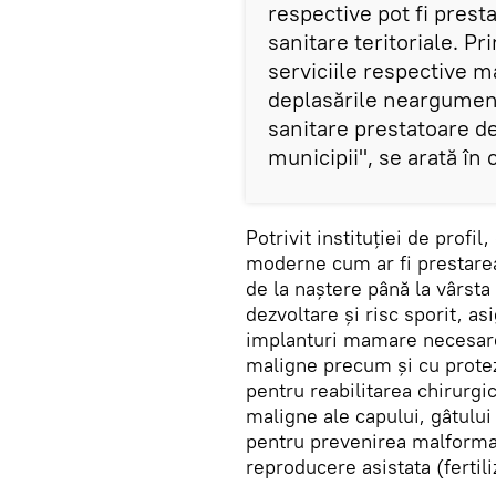
respective pot fi prest
sanitare teritoriale. P
serviciile respective ma
deplasările neargumenta
sanitare prestatoare de
municipii", se arată în
Potrivit instituţiei de profi
moderne cum ar fi prestarea 
de la naștere până la vârsta 
dezvoltare și risc sporit, as
implanturi mamare necesare 
maligne precum şi cu prote
pentru reabilitarea chirurgic
maligne ale capului, gâtului 
pentru prevenirea malforma-
reproducere asistata (fertiliz