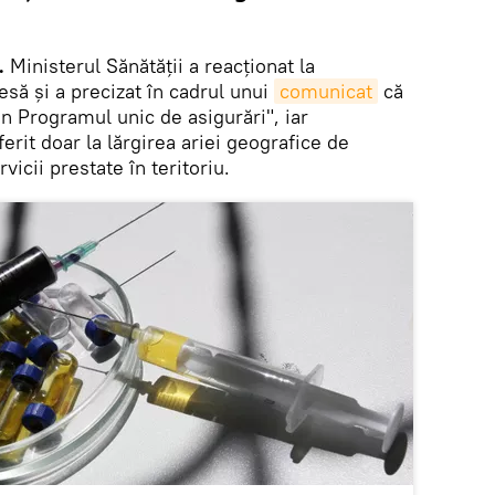
k.
Ministerul Sănătăţii a reacţionat la
esă şi a precizat în cadrul unui
comunicat
că
in Programul unic de asigurări", iar
erit doar la lărgirea ariei geografice de
vicii prestate în teritoriu.