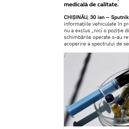
medicală de calitate.
CHIŞINĂU, 30 ian — Sputni
informaţiile vehiculate în pr
nu a exclus „nici o poziție d
schimbările operate s-au ref
acoperire a spectrului de ser