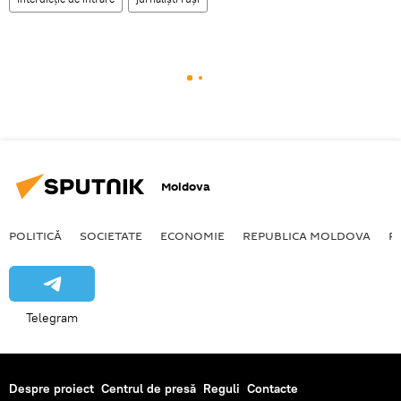
Moldova
POLITICĂ
SOCIETATE
ECONOMIE
REPUBLICA MOLDOVA
R
Telegram
Despre proiect
Centrul de presă
Reguli
Contacte