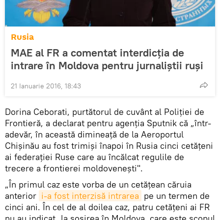
Rusia
MAE al FR a comentat interdicția de
intrare în Moldova pentru jurnaliştii ruşi
21 Ianuarie 2016, 18:43
Dorina Ceborati, purtătorul de cuvânt al Poliției de
Frontieră, a declarat pentru agenția Sputnik că „într-
adevăr, în această dimineață de la Aeroportul
Chișinău au fost trimiși înapoi în Rusia cinci cetățeni
ai federației Ruse care au încălcat regulile de
trecere a frontierei moldovenești".
„În primul caz este vorba de un cetățean căruia
anterior
i-a fost interzisă intrarea
pe un termen de
cinci ani. În cel de al doilea caz, patru cetățeni ai FR
nu au indicat, la sosirea în Moldova, care este scopul