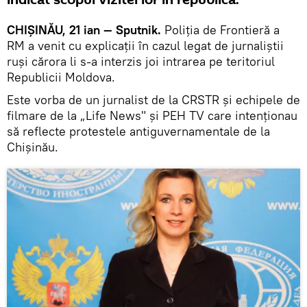
indicat scopul vizitei lor în republică.
CHIȘINĂU, 21 ian — Sputnik.
Poliția de Frontieră a
RM a venit cu explicaţii în cazul legat de jurnaliștii
ruși cărora li s-a interzis joi intrarea pe teritoriul
Republicii Moldova.
Este vorba de un jurnalist de la CRSTR și echipele de
filmare de la „Life News" și PEH TV care intenţionau
să reflecte protestele antiguvernamentale de la
Chișinău.