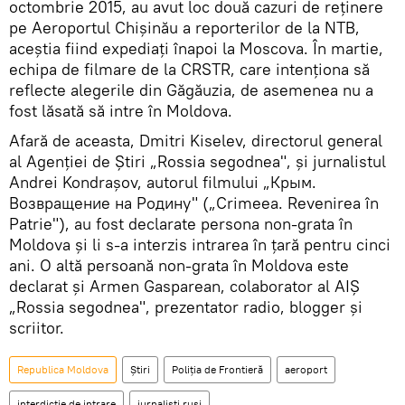
octombrie 2015, au avut loc două cazuri de reținere
pe Aeroportul Chișinău a reporterilor de la NTB,
aceștia fiind expediați înapoi la Moscova. În martie,
echipa de filmare de la CRSTR, care intenţiona să
reflecte alegerile din Găgăuzia, de asemenea nu a
fost lăsată să intre în Moldova.
Afară de aceasta, Dmitri Kiselev, directorul general
al Agenției de Știri „Rossia segodnea", și jurnalistul
Andrei Kondrașov, autorul filmului „Крым.
Возвращение на Родину" („Crimeea. Revenirea în
Patrie"), au fost declarate persona non-grata în
Moldova și li s-a interzis intrarea în țară pentru cinci
ani. O altă persoană non-grata în Moldova este
declarat și Armen Gasparean, colaborator al AIȘ
„Rossia segodnea", prezentator radio, blogger și
scriitor.
Republica Moldova
Știri
Poliția de Frontieră
aeroport
interdicție de intrare
jurnaliști ruși