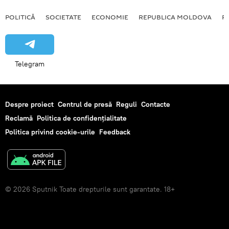
POLITICĂ
SOCIETATE
ECONOMIE
REPUBLICA MOLDOVA
R
Telegram
Despre proiect
Centrul de presă
Reguli
Contacte
Reclamă
Politica de confidențialitate
Politica privind cookie-urile
Feedback
© 2026 Sputnik Toate drepturile sunt garantate. 18+