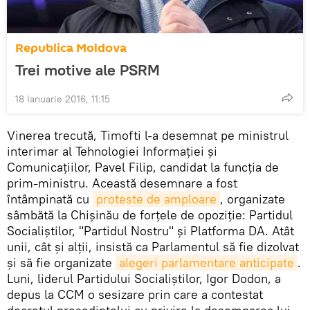
Republica Moldova
Trei motive ale PSRM
18 Ianuarie 2016, 11:15
Vinerea trecută, Timofti l-a desemnat pe ministrul
interimar al Tehnologiei Informației și
Comunicațiilor, Pavel Filip, candidat la funcția de
prim-ministru. Această desemnare a fost
întâmpinată cu
proteste de amploare
, organizate
sâmbătă la Chișinău de forțele de opoziție: Partidul
Socialiștilor, "Partidul Nostru" și Platforma DA. Atât
unii, cât şi alții, insistă ca Parlamentul să fie dizolvat
și să fie organizate
alegeri parlamentare anticipate
.
Luni, liderul Partidului Socialiștilor, Igor Dodon, a
depus la CCM o sesizare prin care a contestat