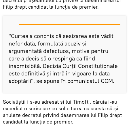
decretul președintelui cu privire la desemnarea lui
Filip drept candidat la funcția de premier.
"Curtea a conchis că sesizarea este vădit
nefondată, formulată abuziv şi
argumentată defectuos, motive pentru
care a decis să o respingă ca fiind
inadmisibilă. Decizia Curţii Constituţionale
este definitivă şi intră în vigoare la data
adoptării", se spune în comunicatul CCM.
Socialiştii i s-au adresat şi lui Timofti, căruia i-au
expediat o scrisoare cu solicitarea ca acesta să-şi
anuleze decretul privind desemnarea lui Filip drept
candidat la funcția de premier.