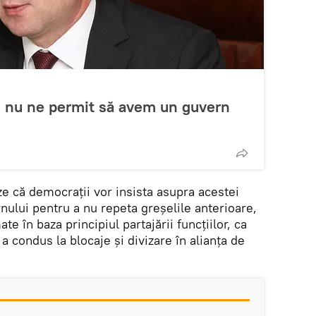
ile nu ne permit să avem un guvern
ze că democraţii vor insista asupra acestei
ului pentru a nu repeta greşelile anterioare,
e în baza principiul partajării funcţiilor, ca
a condus la blocaje şi divizare în alianţa de