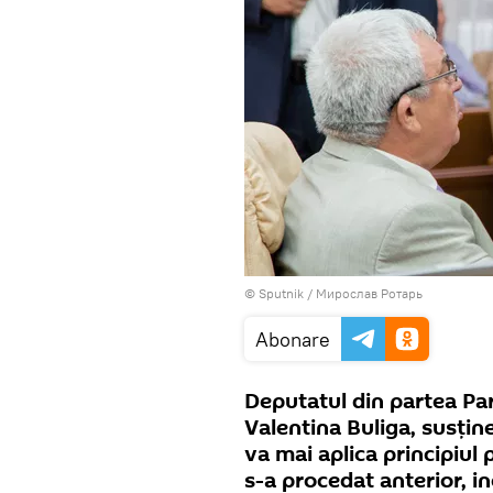
© Sputnik / Мирослав Ротарь
Abonare
Deputatul din partea Pa
Valentina Buliga, susţin
va mai aplica principiul 
s-a procedat anterior, in