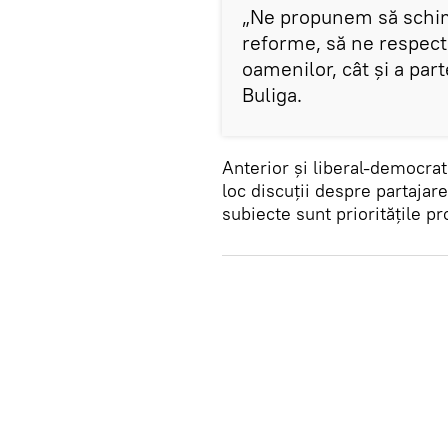
„Ne propunem să schim
reforme, să ne respec
oamenilor, cât şi a par
Buliga.
Anterior şi liberal-democra
loc discuţii despre partajare
subiecte sunt priorităţile 