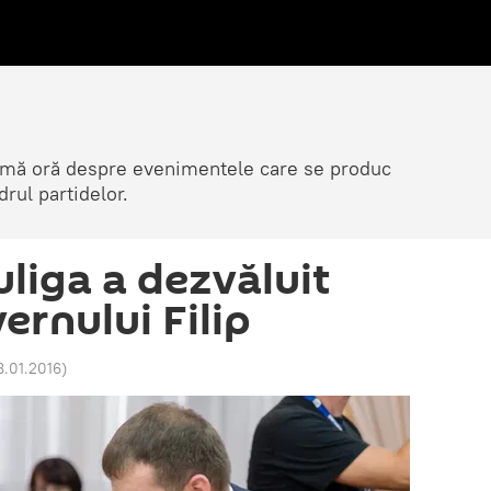
ltimă oră despre evenimentele care se produc
rul partidelor.
uliga a dezvăluit
ernului Filip
8.01.2016
)