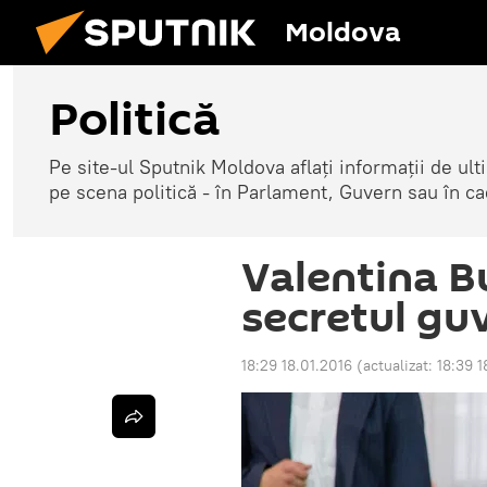
Moldova
Politică
Pe site-ul Sputnik Moldova aflați informații de u
pe scena politică - în Parlament, Guvern sau în cad
Valentina B
secretul guv
18:29 18.01.2016
(actualizat:
18:39 1