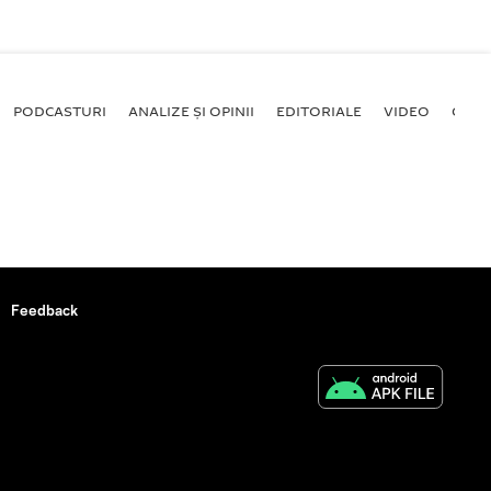
PODCASTURI
ANALIZE ȘI OPINII
EDITORIALE
VIDEO
GALE
Feedback