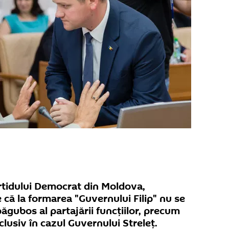
rtidului Democrat din Moldova,
e că la formarea "Guvernului Filip" nu se
păgubos al partajării funcţiilor, precum
clusiv în cazul Guvernului Streleţ.