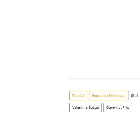
Politică
Republica Moldova
Știri
Valentina Buliga
Guvernul Filip