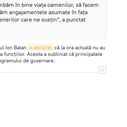
băm în bine viaţa oamenilor, să facem
tăm angajamentele asumate în faţa
tenerilor care ne susţin”, a punctat
tul Ion Balan
a declarat
că la ora actuală nu au
a funcţiilor. Acesta a subliniat că principalele
programului de guvernare.