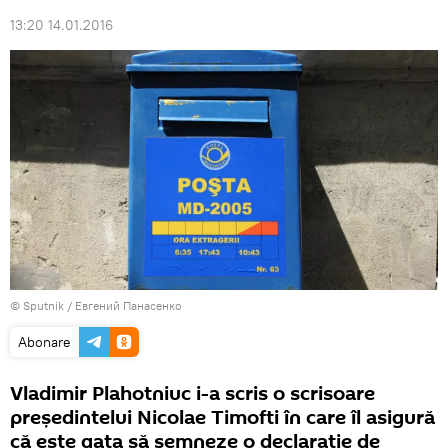
13:20 14.01.2016
© Sputnik / Евгений Панасенко
Abonare
Vladimir Plahotniuc i-a scris o scrisoare
preşedintelui Nicolae Timofti în care îl asigură
că este gata să semneze o declaraţie de