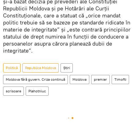
şi-a bazat decizia pe prevederi ale Constituției
Republicii Moldova și pe Hotărâri ale Curții
Constituționale, care a statuat că „orice mandat
politic trebuie să se bazeze pe standarde ridicate în
materie de integritate” și „este contrară principiilor
statului de drept numirea în funcţii de conducere a
persoanelor asupra cărora planează dubii de
integritate”.
Politică
Republica Moldova
Știri
Moldova fără guvern. Criza continuă
Moldova
premier
Timofti
scrisoare
Plahotniuc