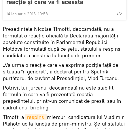
reacţie şi care va fi aceasta
14 Ianuarie 2016, 10:53
Preşedintele Nicolae Timofti, deocamdată, nu a
formulat o reacţie oficială la Declaraţia majorităţii
absolute constituite în Parlamentul Republicii
Moldova formulată după ce şeful statului a respins
candidatura acesteia la funcţia de premier.
„Va urma o reacţie care va exprima poziţia faţă de
situaţia în general”, a declarat pentru Sputnik
purtătorul de cuvânt al Preşedinţiei, Vlad Ţurcanu.
Potrivit lui Ţurcanu, deocamdată nu este stabilit
formula în care va fi prezentată reacţia
preşedintelui, printr-un comunicat de presă, sau în
cadrul unui briefing.
Timofti a
respins 
miercuri candidatura lui Vladimir
Plahotniuc la funcția de prim-ministru. Şeful statului