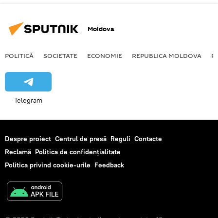
Moldova
POLITICĂ
SOCIETATE
ECONOMIE
REPUBLICA MOLDOVA
R
Telegram
Despre proiect
Centrul de presă
Reguli
Contacte
Reclamă
Politica de confidențialitate
Politica privind cookie-urile
Feedback