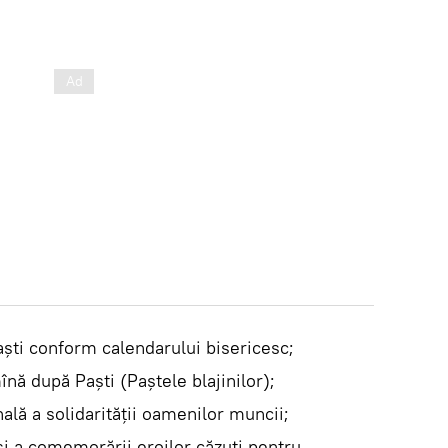
şti conform calendarului bisericesc;
nă după Paşti (Paştele blajinilor);
lă a solidarităţii oamenilor muncii;
 a comemorării eroilor căzuţi pentru