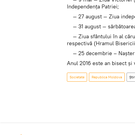
Independenţa Patriei;
— 27 august — Ziua indepe
— 31 august — sărbătoarea
— Ziua sfântului în al cărui
respectivă (Hramul Bisericii
— 25 decembrie – Naşterea 
Anul 2016 este an bisect şi
Societate
Republica Moldova
Știr