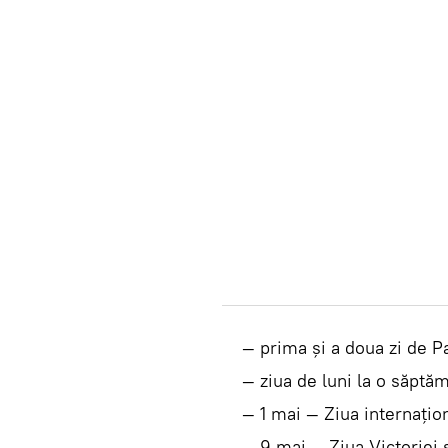
— prima şi a doua zi de Pa
— ziua de luni la o săptămî
— 1 mai — Ziua internaţiona
— 9 mai — Ziua Victoriei şi