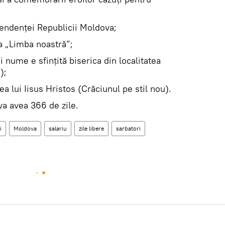
ndenţei Republicii Moldova;
 „Limba noastră”;
 nume e sfinţită biserica din localitatea
);
lui Iisus Hristos (Crăciunul pe stil nou).
 va avea 366 de zile.
i
Moldova
salariu
zile libere
sarbatori