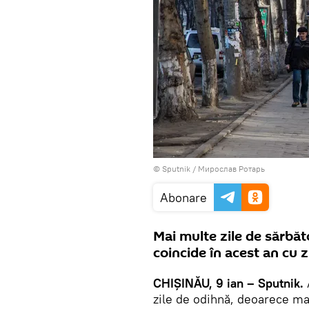
© Sputnik / Мирослав Ротарь
Abonare
Mai multe zile de sărbăt
coincide în acest an cu 
CHIŞINĂU, 9 ian – Sputnik.
zile de odihnă, deoarece mai