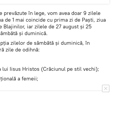
ere prevăzute în lege, vom avea doar 9 zilele
a de 1 mai coincide cu prima zi de Paşti, ziua
Blajinilor, iar zilele de 27 august şi 25
 sâmbătă şi duminică.
pţia zilelor de sâmbătă şi duminică, în
ă zile de odihnă:
i Iisus Hristos (Crăciunul pe stil vechi);
ională a femeii;