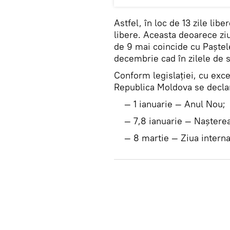
Astfel, în loc de 13 zile lib
libere. Aceasta deoarece ziu
de 9 mai coincide cu Paştele 
decembrie cad în zilele de
Conform legislaţiei, cu exce
Republica Moldova se declar
— 1 ianuarie — Anul Nou;
— 7,8 ianuarie — Naşterea lu
— 8 martie — Ziua internaţ