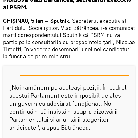
Moldova Vlad Bărtâncea, secretarul executiv
al PSRM.
CHIȘINĂU, 5 ian — Sputnik.
Secretarul executiv al
Partidului Socialiştilor, Vlad Bătrâncea, i-a comunicat
marți corespondentului Sputnik că PSRM nu va
participa la consultările cu președintele țării, Nicolae
Timofti, în vederea desemnării unei noi candidaturi
la funcţia de prim-ministru.
„Noi rămânem pe aceleași poziții. În cadrul
acestui Parlament este imposibil de ales
un guvern cu adevărat funcțional. Noi
continuăm să insistăm asupra dizolvării
Parlamentului și anunţării alegerilor
anticipate", a spus Bătrâncea.