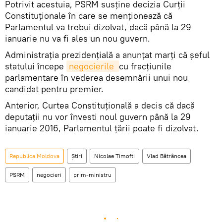
Potrivit acestuia, PSRM susține decizia Curții
Constituționale în care se menţionează că
Parlamentul va trebui dizolvat, dacă până la 29
ianuarie nu va fi ales un nou guvern.
Administraţia prezidenţială a anunţat marți că şeful
statului începe
negocierile 
cu fracțiunile
parlamentare în vederea desemnării unui nou
candidat pentru premier.
Anterior, Curtea Constituțională a decis că dacă
deputații nu vor învesti noul guvern până la 29
ianuarie 2016, Parlamentul țării poate fi dizolvat.
Republica Moldova
Știri
Nicolae Timofti
Vlad Bătrâncea
PSRM
negocieri
prim-ministru