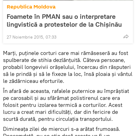
Republica Moldova
Foamete în PMAN sau o interpretare
lingvistică a protestelor de la Chişinău
27 Noiembrie 2015, 07:33
Marți, puținele corturi care mai rămăseseră au fost
spulberate de stihia dezlănțuită. Câteva persoane,
probabil longevivii orășelului, încercau din răsputeri
să le prindă și să le fixeze la loc, însă ploaia și vântul
le zădărniceau eforturile.
În afară de aceasta, rafalele puternice au împrăștiat
pe carosabil și au sfărâmat polistirenul care era
folosit pentru izolarea termică a corturilor. Acest
lucru a creat mari dificultăți, dar din fericire de
scurtă durată, pentru circulația transportului.
Dimineaţa zilei de miercuri s-a arătat frumoasă.
Deocamdată, nu se ştie dacă acesta va fi un