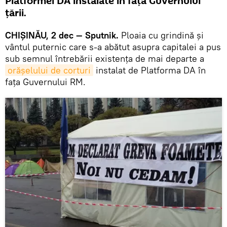
Platformei DA instalate în fața Guvernului
țării.
CHIȘINĂU, 2 dec — Sputnik.
Ploaia cu grindină şi
vântul puternic care s-a abătut asupra capitalei a pus
sub semnul întrebării existența de mai departe a
orășelului de corturi
instalat de Platforma DA în
fața Guvernului RM.