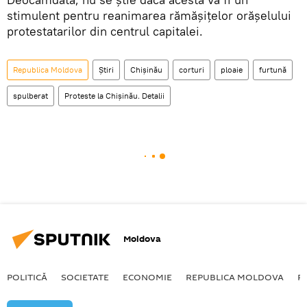
stimulent pentru reanimarea rămășițelor orășelului
protestatarilor din centrul capitalei.
Republica Moldova
Știri
Chișinău
corturi
ploaie
furtună
spulberat
Proteste la Chişinău. Detalii
Moldova
POLITICĂ
SOCIETATE
ECONOMIE
REPUBLICA MOLDOVA
R