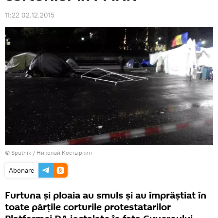
11:22 02.12.2015
© Sputnik / Николай Костыркин
Abonare
Furtuna și ploaia au smuls și au împrăștiat în
toate părțile corturile protestatarilor