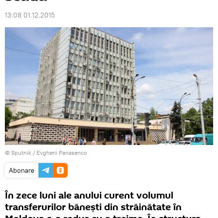
13:08 01.12.2015
© Sputnik / Evgheni Panasenco
Abonare
În zece luni ale anului curent volumul
transferurilor bănești din străinătate în