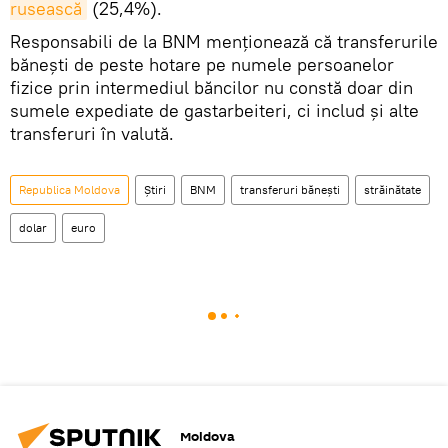
rusească
(25,4%).
Responsabili de la BNM menționează că transferurile
bănești de peste hotare pe numele persoanelor
fizice prin intermediul băncilor nu constă doar din
sumele expediate de gastarbeiteri, ci includ și alte
transferuri în valută.
Republica Moldova
Știri
BNM
transferuri bănești
străinătate
dolar
euro
Moldova