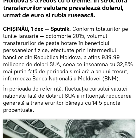
Moldova s-a redus cu o treime. În structura
transferurilor valutare prevalează dolarul,
urmat de euro și rubla rusească.
CHIȘINĂU, 1 dec — Sputnik.
Conform totalurilor pe
lunile ianuarie — octombrie 2015, volumul
transferurilor de peste hotare în beneficiul
persoanelor fizice, efectuate prin intermediul
băncilor din Republica Moldova, a atins 939,99
milioane de dolari SUA, ceea ce înseamnă cu 32,8%
mai puțin față de perioada similară a anului trecut,
informează Banca Națională a Moldovei (BNM).
În perioada de referință, fluctuația cursului valutei
naționale față de dolarul SUA a influențat reducerea
generală a transferurilor bănești cu 14,5 puncte
procentuale.