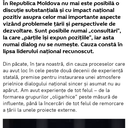
În Republica Moldova nu mai este posibilă o
discuţie substanţială şi cu impact naţional
pozitiv asupra celor mai importante aspecte
vizând problemele ţării şi perspectivele de
dezvoltare. Sunt posibile numai „consultări”,
la care „părţile îşi expun poziţiile”, iar asta
numai dialog nu se numeşte. Cauza constă în
lipsa liderului naţional recunoscut.
Din păcate, în ţara noastră, din cauza proceselor care
au avut loc în cele peste două decenii de experienţă
statală, premise pentru instaurarea unei atmosfere
prielnice dialogului naţional sincer şi asumat nu au
apărut. Am avut experienţe de tot felul – de la
formarea grupurilor „oligarhice” peste măsură de
influente, până la încercări de tot felul de remorcare
a ţării la unele proiecte externe.