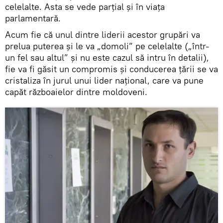
celelalte. Asta se vede parţial şi în viaţa
parlamentară.
Acum fie că unul dintre liderii acestor grupări va
prelua puterea şi le va „domoli” pe celelalte („într-
un fel sau altul” şi nu este cazul să intru în detalii),
fie va fi găsit un compromis şi conducerea ţării se va
cristaliza în jurul unui lider naţional, care va pune
capăt războaielor dintre moldoveni.