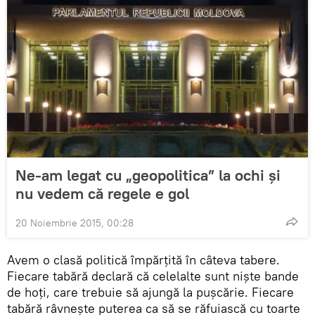
Ne-am legat cu „geopolitica” la ochi şi
nu vedem că regele e gol
20 Noiembrie 2015, 00:28
Avem o clasă politică împărţită în câteva tabere.
Fiecare tabără declară că celelalte sunt nişte bande
de hoţi, care trebuie să ajungă la puşcărie. Fiecare
tabără râvneşte puterea ca să se răfuiască cu toarte