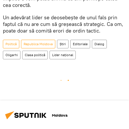
cea corectă.
Un adevărat lider se deosebeşte de unul fals prin
faptul că nu are cum să greşească strategic. Ca om,
poate doar să comită erori de ordin tactic.
Politică
Republica Moldova
Știri
Editoriale
Dialog
Oligarhi
Clasa politică
Lider naţional
Moldova