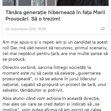
Tânăra generaţie hibernează în faţa Marii
Provocări. Să o trezim!
20 Octombrie 2015, 19:55
Am mai spus-o şi o repet: am şi un candidat la acest
rol! Dar, mă văd nevoit să recunosc, primul scenariu,
cel mai neplăcut pentru ţară, are mai multe şanse să
se producă.
Obiectiv vorbind, sarcina întregii societăţi la
moment este nu să caute să salveze „guvernarea
proeuropeană”, ci să se adune în jurul liderului
naţional, capabil să propună un proiect de ţară, unul
salvator, tămăduitor şi potrivit.
Abia atunci când vom acţiona în această direcţie,
mai ales cei care se cred datori şi indicaţi să „se
implice”, vom putea afirma că am pornit pe calea