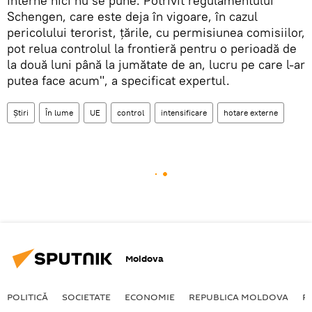
interne nici nu se pune. Potrivit regulamentului
Schengen, care este deja în vigoare, în cazul
pericolului terorist, țările, cu permisiunea comisiilor,
pot relua controlul la frontieră pentru o perioadă de
la două luni până la jumătate de an, lucru pe care l-ar
putea face acum", a specificat expertul.
Știri
În lume
UE
control
intensificare
hotare externe
Moldova
POLITICĂ
SOCIETATE
ECONOMIE
REPUBLICA MOLDOVA
R