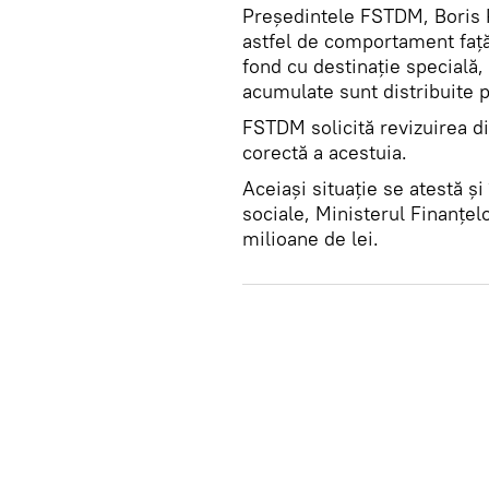
Președintele FSTDM, Boris R
astfel de comportament față
fond cu destinație specială,
acumulate sunt distribuite p
FSTDM solicită revizuirea di
corectă a acestuia.
Aceiaşi situaţie se atestă şi
sociale, Ministerul Finanţe
milioane de lei.