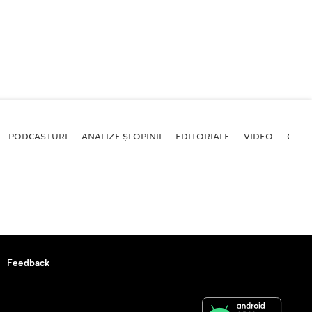
PODCASTURI
ANALIZE ȘI OPINII
EDITORIALE
VIDEO
GALE
Feedback