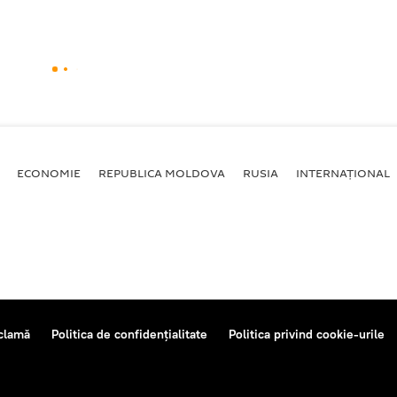
ECONOMIE
REPUBLICA MOLDOVA
RUSIA
INTERNAȚIONAL
clamă
Politica de confidențialitate
Politica privind cookie-urile