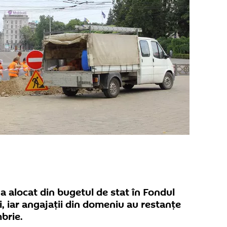
 a alocat din bugetul de stat în Fondul
i, iar angajaţii din domeniu au restanţe
mbrie.