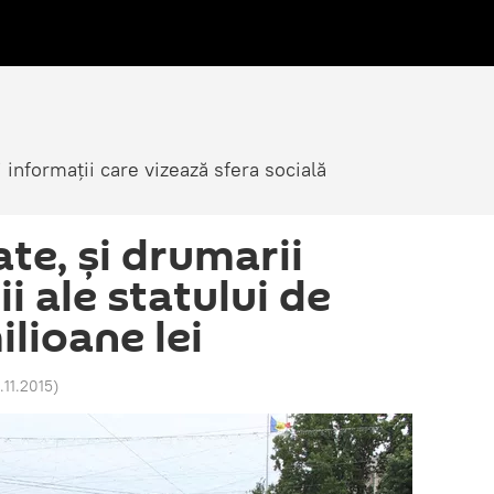
i informații care vizează sfera socială
te, şi drumarii
i ale statului de
lioane lei
.11.2015
)