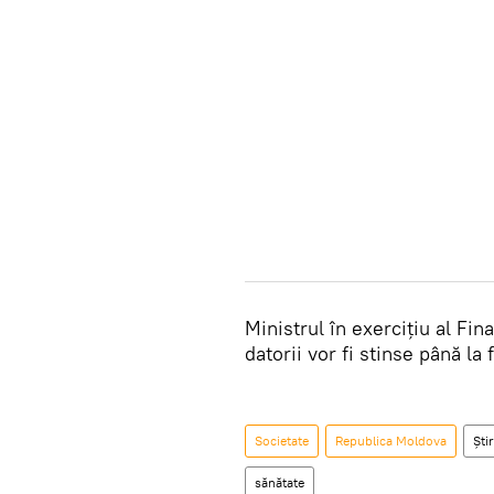
Ministrul în exerciţiu al Fin
datorii vor fi stinse până la
Societate
Republica Moldova
Știr
sănătate