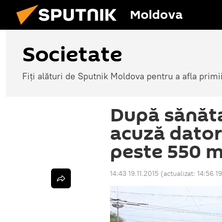
Moldova
Societate
Fiți alături de Sputnik Moldova pentru a afla primi
După sănăta
acuză datori
peste 550 mi
14:43 19.11.2015
(actualizat:
14:56 19