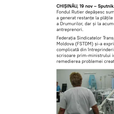
CHIŞINĂU, 19 nov – Sputnik
Fondul Rutier depăşesc suma
a generat restanţe la plăţile
a Drumurilor, dar şi la acumu
antreprenori.
Federaţia Sindicatelor Trans
Moldova (FSTDM) şi-a exprim
complicată din întreprinder
scrisoare prim-ministrului 
remedierea problemei crea