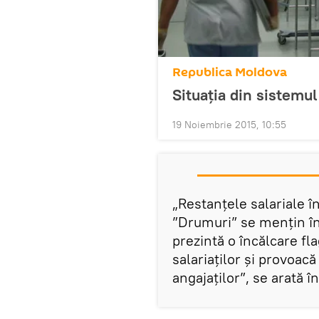
Republica Moldova
Situaţia din sistemul
19 Noiembrie 2015, 10:55
„Restanțele salariale î
”Drumuri” se mențin în
prezintă o încălcare fl
salariaților și provoac
angajaților”, se arată î