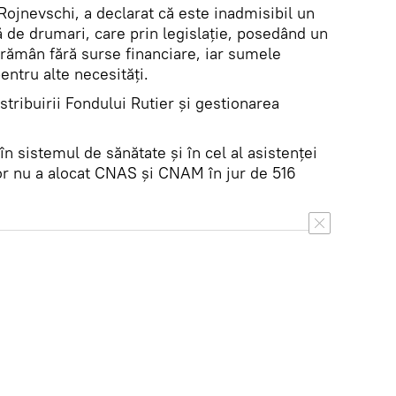
ojnevschi, a declarat că este inadmisibil un
 de drumari, care prin legislație, posedând un
 rămân fără surse financiare, iar sumele
entru alte necesități.
stribuirii Fondului Rutier și gestionarea
 în sistemul de sănătate şi în cel al asistenţei
lor nu a alocat CNAS şi CNAM în jur de 516