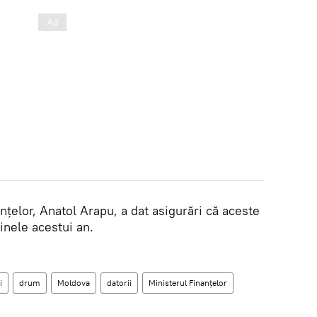
anţelor, Anatol Arapu, a dat asigurări că aceste
 finele acestui an.
i
drum
Moldova
datorii
Ministerul Finanţelor