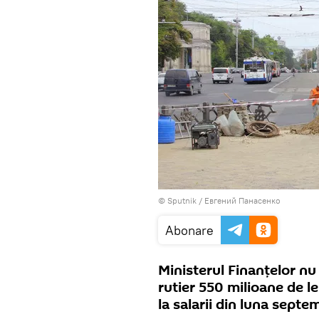
© Sputnik / Евгений Панасенко
Abonare
Ministerul Finanţelor nu
rutier 550 milioane de le
la salarii din luna septe