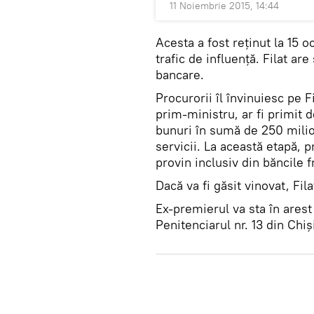
11 Noiembrie 2015, 14:44
Acesta a fost reţinut la 15 
trafic de influenţă. Filat are
bancare.
Procurorii îl învinuiesc pe F
prim-ministru, ar fi primit 
bunuri în sumă de 250 milio
servicii. La această etapă, p
provin inclusiv din băncile f
Dacă va fi găsit vinovat, Fil
Ex-premierul va sta în arest
Penitenciarul nr. 13 din Chiş