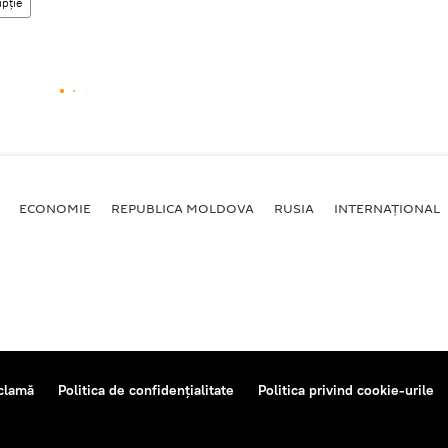
upţie
ECONOMIE
REPUBLICA MOLDOVA
RUSIA
INTERNAȚIONAL
clamă
Politica de confidențialitate
Politica privind cookie-urile