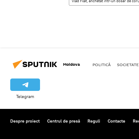
Vlad Filat, anchetat într-un dosar de cor
Moldova
POLITICĂ
SOCIETATE
Telegram
Despre proiect
Centrul de presă
Reguli
Contacte
Re