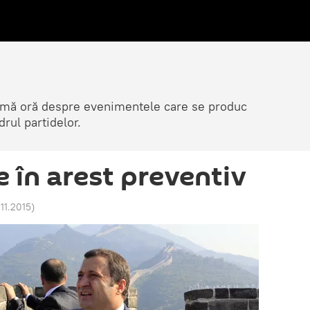
ltimă oră despre evenimentele care se produc
rul partidelor.
 în arest preventiv
.11.2015
)