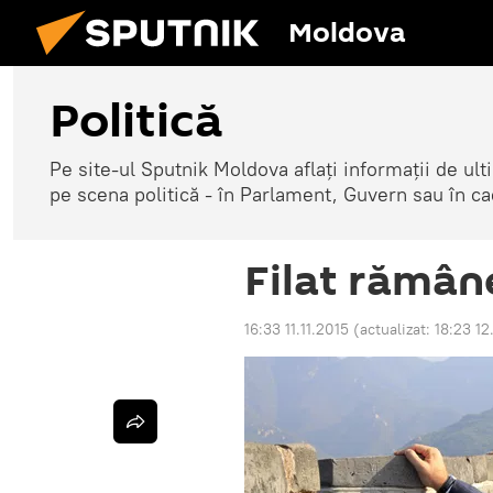
Moldova
Politică
Pe site-ul Sputnik Moldova aflați informații de u
pe scena politică - în Parlament, Guvern sau în cad
Filat rămâne
16:33 11.11.2015
(actualizat:
18:23 12