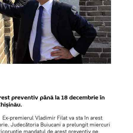
 arest preventiv până la 18 decembrie în
Chişinău.
Ex-premierul Vladimir Filat va sta în arest
rie. Judecătoria Buiucani a prelungit miercuri
ticorupţie mandatul de arest preventiv pe