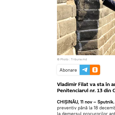
© Photo :
Тribuna.md
Abonare
Vladimir Filat va sta în
Penitenciarul nr. 13 din 
CHIŞINĂU, 11 nov – Sputnik.
preventiv până la 18 decemb
la demersul procurorilor an