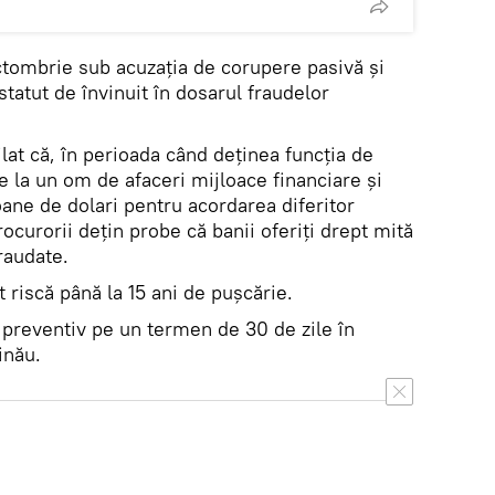
octombrie sub acuzaţia de corupere pasivă şi
 statut de învinuit în dosarul fraudelor
ilat că, în perioada când deţinea funcţia de
de la un om de afaceri mijloace financiare şi
ane de dolari pentru acordarea diferitor
rocurorii deţin probe că banii oferiţi drept mită
raudate.
at riscă până la 15 ani de puşcărie.
 preventiv pe un termen de 30 de zile în
inău.