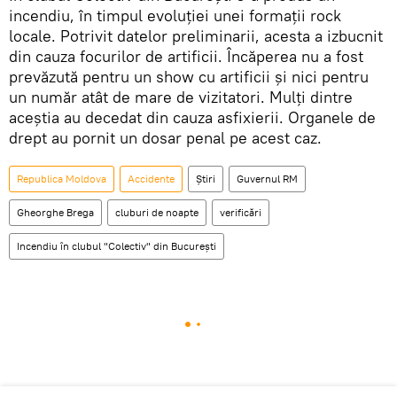
incendiu, în timpul evoluţiei unei formaţii rock
locale. Potrivit datelor preliminarii, acesta a izbucnit
din cauza focurilor de artificii. Încăperea nu a fost
prevăzută pentru un show cu artificii şi nici pentru
un număr atât de mare de vizitatori. Mulți dintre
aceştia au decedat din cauza asfixierii. Organele de
drept au pornit un dosar penal pe acest caz.
Republica Moldova
Accidente
Știri
Guvernul RM
Gheorghe Brega
cluburi de noapte
verificări
Incendiu în clubul "Colectiv" din Bucureşti