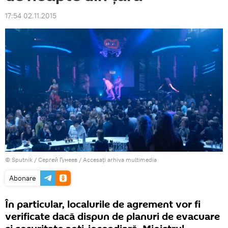
17:54 02.11.2015
© Sputnik / Сергей Гунеев
/
Accesați arhiva multimedia
Abonare
În particular, localurile de agrement vor fi
verificate dacă dispun de planuri de evacuare