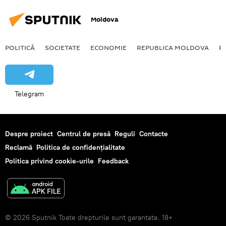
Moldova
POLITICĂ
SOCIETATE
ECONOMIE
REPUBLICA MOLDOVA
R
Telegram
Despre proiect
Centrul de presă
Reguli
Contacte
Reclamă
Politica de confidențialitate
Politica privind cookie-urile
Feedback
© 2026 Sputnik Toate drepturile sunt garantate. 18+