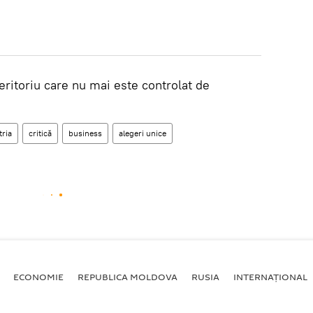
teritoriu care nu mai este controlat de
tria
critică
business
alegeri unice
ECONOMIE
REPUBLICA MOLDOVA
RUSIA
INTERNAȚIONAL