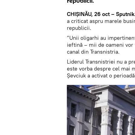
republicii.
CHIȘINĂU, 26 oct – Sputnik
a criticat aspru marele busin
republicii.
”Unii oligarhi au impertinen
ieftină – mii de oameni vor 
canal din Transnistria.
Liderul Transnistriei nu a pr
este vorba despre cel mai m
Șevciuk a activat o perioadă