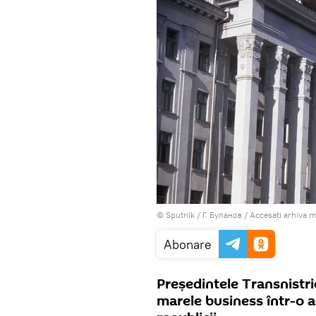
© Sputnik / Г. Буланов
/
Accesați arhiva 
Abonare
Președintele Transnistri
marele business într-o a