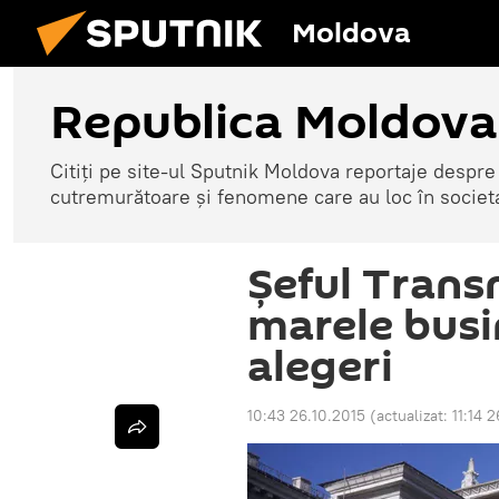
Moldova
Republica Moldova
Citiți pe site-ul Sputnik Moldova reportaje despre o
cutremurătoare și fenomene care au loc în societ
Șeful Trans
marele busi
alegeri
10:43 26.10.2015
(actualizat:
11:14 