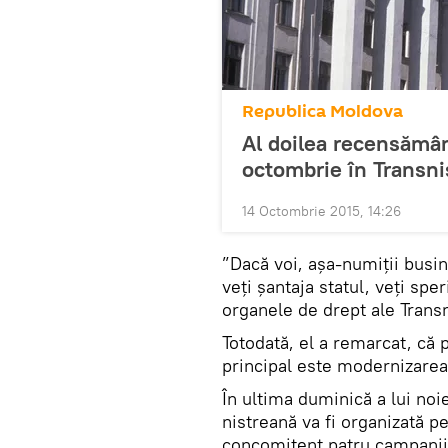
Republica Moldova
Al doilea recensămân
octombrie în Transni
14 Octombrie 2015, 14:26
”Dacă voi, așa-numiții busin
veți șantaja statul, veți spe
organele de drept ale Transn
Totodată, el a remarcat, că p
principal este modernizare
În ultima duminică a lui no
nistreană va fi organizată p
concomitent patru campanii 