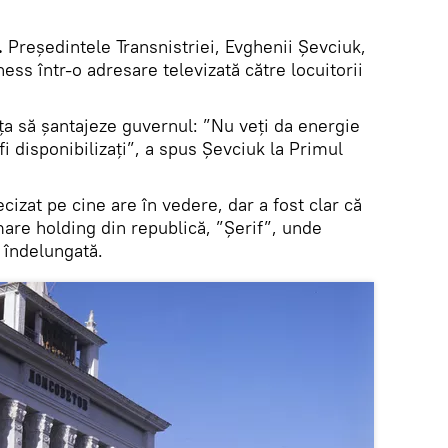
.
Președintele Transnistriei, Evghenii Șevciuk,
ess într-o adresare televizată către locuitorii
ța să șantajeze guvernul: ”Nu veți da energie
fi disponibilizați”, a spus Șevciuk la Primul
ecizat pe cine are în vedere, dar a fost clar că
are holding din republică, ”Șerif”, unde
 îndelungată.