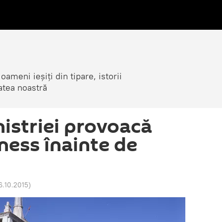
ameni ieșiți din tipare, istorii
atea noastră
nistriei provoacă
ness înainte de
26.10.2015
)