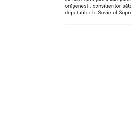
orășenești, consilierilor săte
deputaților în Sovietul Supr