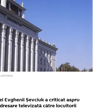
multimedia
ei Evghenii Șevciuk a criticat aspru
dresare televizată către locuitorii