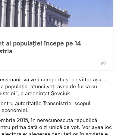
t al populației începe pe 14
stria
essmani, vă veți comporta și pe viitor așa –
ria populația, atunci veți avea de furcă cu
istriei”, a amenințat Șevciuk.
entru autoritățile Transnistriei scopul
a economiei.
iembrie 2015, în nerecunoscuta republică
entru prima dată o zi unică de vot. Vor avea loc
electorale: alegerea deputaților în sovietele