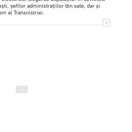
şti, șefilor administrațiilor din sate, dar şi
em al Transnistriei.