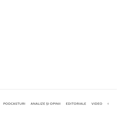
PODCASTURI
ANALIZE ȘI OPINII
EDITORIALE
VIDEO
GALE