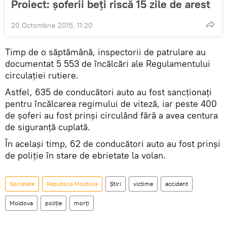
Proiect: şoferii beţi riscă 15 zile de arest
20 Octombrie 2015, 11:20
Timp de o săptămână, inspectorii de patrulare au
documentat 5 553 de încălcări ale Regulamentului
circulaţiei rutiere.
Astfel, 635 de conducători auto au fost sancţionaţi
pentru încălcarea regimului de viteză, iar peste 400
de şoferi au fost prinşi circulând fără a avea centura
de siguranţă cuplată.
În același timp, 62 de conducători auto au fost prinşi
de poliţie în stare de ebrietate la volan.
Societate
Republica Moldova
Știri
victime
accident
Moldova
poliţie
morţi