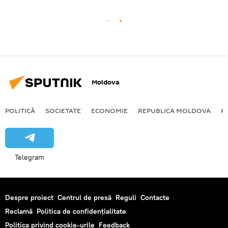
Moldova
POLITICĂ
SOCIETATE
ECONOMIE
REPUBLICA MOLDOVA
R
Telegram
Despre proiect
Centrul de presă
Reguli
Contacte
Reclamă
Politica de confidențialitate
Politica privind cookie-urile
Feedback