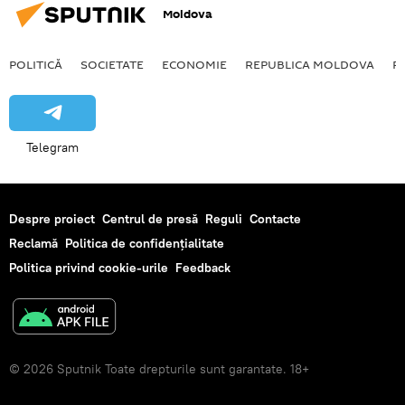
Moldova
POLITICĂ
SOCIETATE
ECONOMIE
REPUBLICA MOLDOVA
R
Telegram
Despre proiect
Centrul de presă
Reguli
Contacte
Reclamă
Politica de confidențialitate
Politica privind cookie-urile
Feedback
© 2026 Sputnik Toate drepturile sunt garantate. 18+