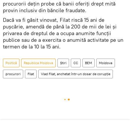
procurorii deţin probe că banii oferiţi drept mită
provin inclusiv din băncile fraudate.
Dacă va fi găsit vinovat, Filat riscă 15 ani de
puşcărie, amendă de până la 200 de mii de lei şi
privarea de dreptul de a ocupa anumite funcţii
publice sau de a exercita o anumită activitate pe un
termen de la 10 la 15 ani.
Politică
Republica Moldova
Știri
CC
BEM
Moldova
procurori
Filat
Vlad Filat, anchetat într-un dosar de corupţie