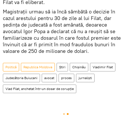
Filat va fi eliberat.
Magistraţii urmau să ia încă sâmbătă o decizie în
cazul arestului pentru 30 de zile al lui Filat, dar
şedinţa de judecată a fost amânată, deoarece
avocatul Igor Popa a declarat că nu a reuşit să se
familiarizeze cu dosarul în care fostul premier este
învinuit că ar fi primit în mod fraudulos bunuri în
valoare de 250 de milioane de dolari.
Politică
Republica Moldova
Știri
Chişinău
Vladimir Filat
Judecătoria Buiucani
avocat
proces
jurnalişti
Vlad Filat, anchetat într-un dosar de corupţie