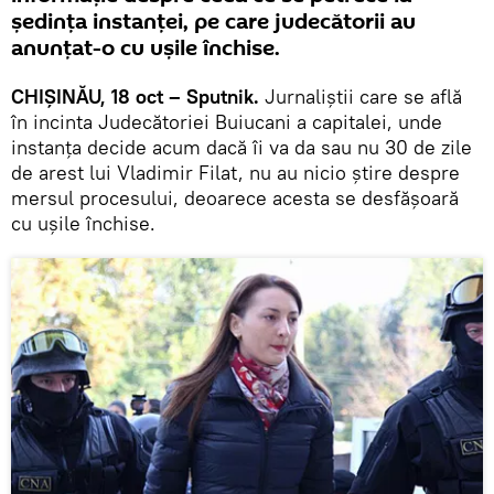
şedinţa instanţei, pe care judecătorii au
anunţat-o cu uşile închise.
CHIŞINĂU, 18 oct – Sputnik.
Jurnaliştii care se află
în incinta Judecătoriei Buiucani a capitalei, unde
instanţa decide acum dacă îi va da sau nu 30 de zile
de arest lui Vladimir Filat, nu au nicio ştire despre
mersul procesului, deoarece acesta se desfăşoară
cu uşile închise.