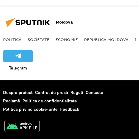
Moldova
POLITICĂ
SOCIETATE
ECONOMIE
REPUBLICA MOLDOVA
R
Telegram
Despre proiect
Centrul de presă
Reguli
Contacte
Reclamă
Politica de confidențialitate
Politica privind cookie-urile
Feedback