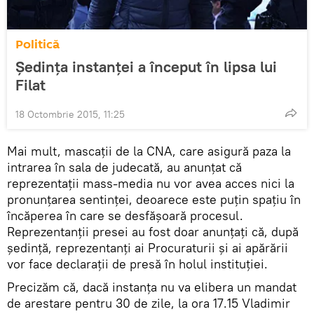
Politică
Şedinţa instanţei a început în lipsa lui
Filat
18 Octombrie 2015, 11:25
Mai mult, mascaţii de la CNA, care asigură paza la
intrarea în sala de judecată, au anunţat că
reprezentaţii mass-media nu vor avea acces nici la
pronunţarea sentinţei, deoarece este puţin spaţiu în
încăperea în care se desfăşoară procesul.
Reprezentanţii presei au fost doar anunţaţi că, după
şedinţă, reprezentanţi ai Procuraturii şi ai apărării
vor face declaraţii de presă în holul instituţiei.
Precizăm că, dacă instanţa nu va elibera un mandat
de arestare pentru 30 de zile, la ora 17.15 Vladimir