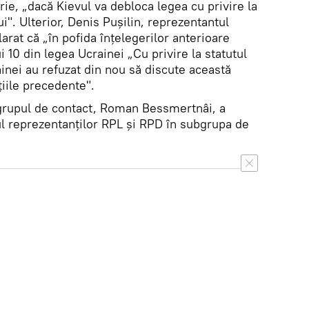
rie, „dacă Kievul va debloca legea cu privire la
i". Ulterior, Denis Pușilin, reprezentantul
arat că „în pofida înțelegerilor anterioare
i 10 din legea Ucrainei „Cu privire la statutul
ainei au refuzat din nou să discute această
iile precedente".
 grupul de contact, Roman Bessmertnâi, a
l reprezentanților RPL și RPD în subgrupa de