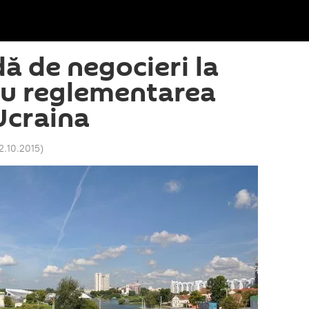
ă de negocieri la
ru reglementarea
 Ucraina
12.10.2015
)