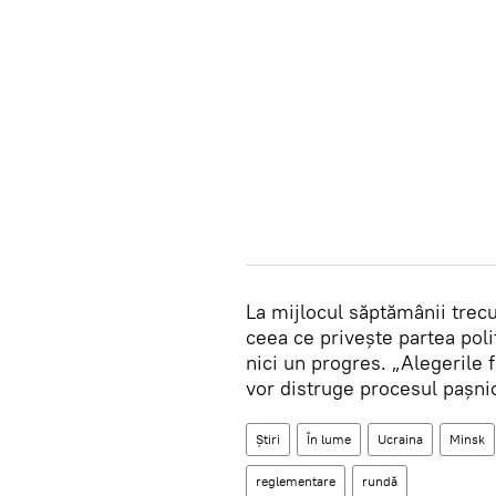
La mijlocul săptămânii trecu
ceea ce privește partea poli
nici un progres. „Alegerile 
vor distruge procesul pașnic"
Știri
În lume
Ucraina
Minsk
reglementare
rundă