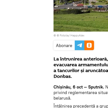
© © Fotolia/ HappyAlex
Abonare
La întrunirea anterioară,
evacuarea armamentului 
a tancurilor și aruncăto
Donbas.
Chișinău, 6 oct — Sputnik.
N
privind reglementarea situaț
belarusă.
Întâlnirea precedentă a grup