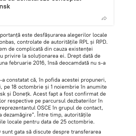
insk
ortanță este desfășurarea alegerilor locale
Donbas, controlate de autoritățile RPL și RPD.
em de complicată din cauza existenţei
u privire la soluționarea ei. Drept dată de
una februarie 2016, însă deocamdată nu s-a
-a constatat că, în pofida acestei propuneri,
și, pe 18 octombrie și 1 noiembrie în anumite
sk și Donețk. Acest fapt a fost confirmat de
lor respective pe parcursul dezbaterilor în
, reprezentantul OSCE în grupul de contact,
 dezamăgire". Între timp, autoritățile
ile locale pentru data de 25 octombrie.
D sunt gata să discute despre transferarea