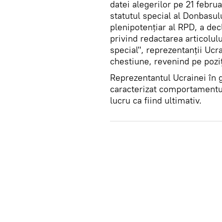
datei alegerilor pe 21 februa
statutul special al Donbasulu
plenipotențiar al RPD, a decl
privind redactarea articolulu
special", reprezentanții Ucr
chestiune, revenind pe poziț
Reprezentantul Ucrainei în
caracterizat comportamentu
lucru ca fiind ultimativ.