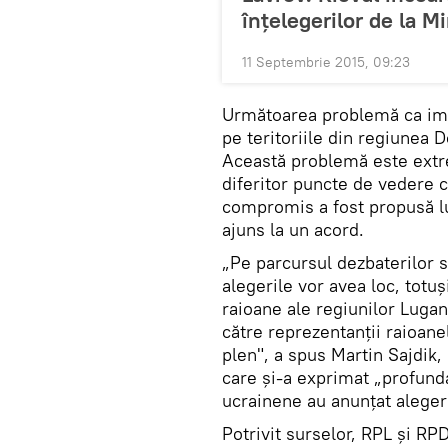
înțelegerilor de la M
11 Septembrie 2015, 09:23
Următoarea problemă ca imp
pe teritoriile din regiunea 
Această problemă este extr
diferitor puncte de vedere c
compromis a fost propusă l
ajuns la un acord.
„Pe parcursul dezbaterilor s
alegerile vor avea loc, totu
raioane ale regiunilor Lugan
către reprezentanții raioane
plen", a spus Martin Sajdik
care şi-a exprimat „profunda
ucrainene au anunțat aleger
Potrivit surselor, RPL și RP