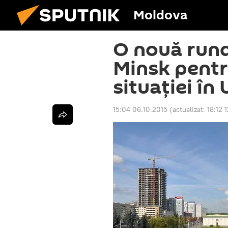
Moldova
O nouă rund
Minsk pent
situației în
15:04 06.10.2015
(actualizat:
18:12 