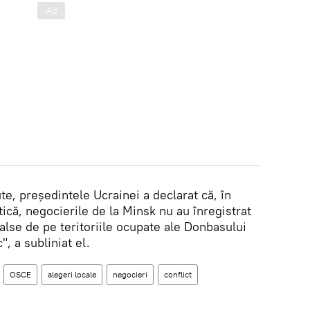
te, președintele Ucrainei a declarat că, în
tică, negocierile de la Minsk nu au înregistrat
false de pe teritoriile ocupate ale Donbasului
, a subliniat el.
OSCE
alegeri locale
negocieri
conflict