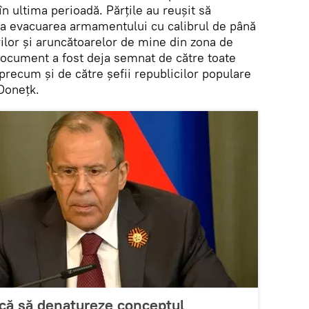
în ultima perioadă. Părțile au reușit să
 la evacuarea armamentului cu calibrul de până
rilor și aruncătoarelor de mine din zona de
document a fost deja semnat de către toate
 precum și de către șefii republicilor populare
Donețk.
rcă să denatureze conceptul