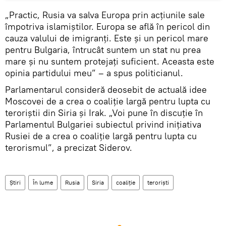
„Practic, Rusia va salva Europa prin acțiunile sale
împotriva islamiștilor. Europa se află în pericol din
cauza valului de imigranți. Este și un pericol mare
pentru Bulgaria, întrucât suntem un stat nu prea
mare și nu suntem protejați suficient. Aceasta este
opinia partidului meu” – a spus politicianul.
Parlamentarul consideră deosebit de actuală idee
Moscovei de a crea o coaliție largă pentru lupta cu
teroriștii din Siria și Irak. „Voi pune în discuție în
Parlamentul Bulgariei subiectul privind inițiativa
Rusiei de a crea o coaliție largă pentru lupta cu
terorismul”, a precizat Siderov.
Știri
În lume
Rusia
Siria
coaliţie
terorişti