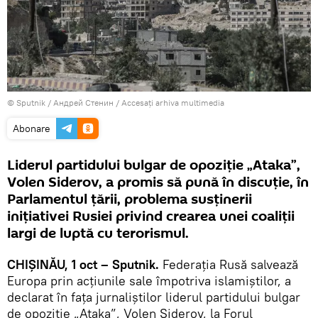
© Sputnik / Андрей Стенин
/
Accesați arhiva multimedia
Abonare
Liderul partidului bulgar de opoziție „Ataka”,
Volen Siderov, a promis să pună în discuție, în
Parlamentul țării, problema susținerii
inițiativei Rusiei privind crearea unei coaliții
largi de luptă cu terorismul.
CHIŞINĂU, 1 oct – Sputnik.
Federația Rusă salvează
Europa prin acțiunile sale împotriva islamiștilor, a
declarat în faţa jurnaliştilor liderul partidului bulgar
de opoziție „Ataka”, Volen Siderov, la Forul