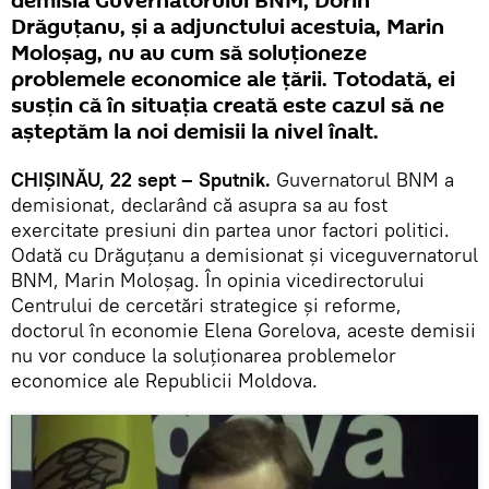
demisia Guvernatorului BNM, Dorin
Drăguţanu, şi a adjunctului acestuia, Marin
Moloşag, nu au cum să soluţioneze
problemele economice ale ţării. Totodată, ei
susţin că în situaţia creată este cazul să ne
aşteptăm la noi demisii la nivel înalt.
CHIŞINĂU, 22 sept – Sputnik.
Guvernatorul BNM a
demisionat, declarând că asupra sa au fost
exercitate presiuni din partea unor factori politici.
Odată cu Drăguţanu a demisionat şi viceguvernatorul
BNM, Marin Moloşag. În opinia vicedirectorului
Centrului de cercetări strategice şi reforme,
doctorul în economie Elena Gorelova, aceste demisii
nu vor conduce la soluţionarea problemelor
economice ale Republicii Moldova.