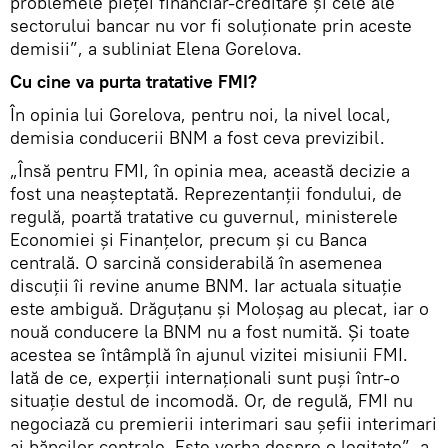
problemele pieţei financiar-creditare şi cele ale
sectorului bancar nu vor fi soluţionate prin aceste
demisii”, a subliniat Elena Gorelova.
Cu cine va purta tratative FMI?
În opinia lui Gorelova, pentru noi, la nivel local,
demisia conducerii BNM a fost ceva previzibil.
„Însă pentru FMI, în opinia mea, această decizie a
fost una neaşteptată. Reprezentanţii fondului, de
regulă, poartă tratative cu guvernul, ministerele
Economiei şi Finanţelor, precum şi cu Banca
centrală. O sarcină considerabilă în asemenea
discuţii îi revine anume BNM. Iar actuala situaţie
este ambiguă. Drăguţanu şi Moloşag au plecat, iar o
nouă conducere la BNM nu a fost numită. Şi toate
acestea se întâmplă în ajunul vizitei misiunii FMI.
Iată de ce, experţii internaţionali sunt puşi într-o
situaţie destul de incomodă. Or, de regulă, FMI nu
negociază cu premierii interimari sau şefii interimari
ai băncilor centrale. Este vorba despre o legitate”, a