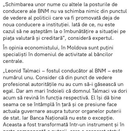
„Schimbarea unor nume cu altele la posturile de
conducere ale BNM nu va schimba nimic din punctul
de vedere al politicii care va fi promovată deja de
noua conducere a instituţiei. Iată de ce, nu este
cazul să ne aşteptăm la o îmbunătăţire a situaţiei pe
piaţa valutară şi creditară”, consideră expertul.
În opinia economistului, în Moldova sunt puţini
specialişti în domeniul de activitate al băncilor
centrale.
„Leonid Talmaci – fostul conducător al BNM – este
numărul unu. Consider că din punct de vedere
profesional autorităţile nu au cum să-i găsească un
egal. Dar am mari îndoieli că domnul Talmaci va dori
acum să revină în funcţia respectivă. El îşi dă bine
seama ce se întâmplă în ţară şi ce presiune face
actuala guvernare asupra tuturor organelor puterii
de stat. Iar Banca Naţională nu este o excepţie.
Aceasta a fost transformată într-un instrument şi în