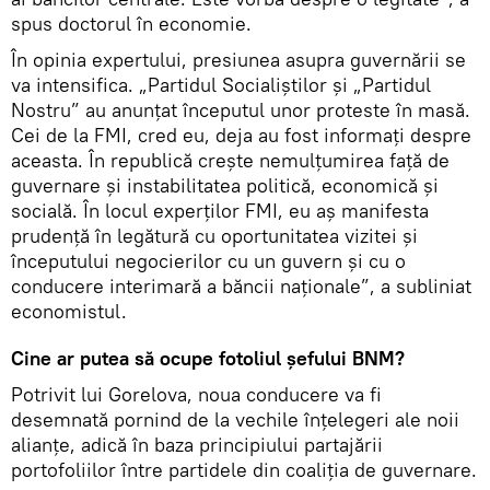
spus doctorul în economie.
În opinia expertului, presiunea asupra guvernării se
va intensifica. „Partidul Socialiştilor şi „Partidul
Nostru” au anunţat începutul unor proteste în masă.
Cei de la FMI, cred eu, deja au fost informaţi despre
aceasta. În republică creşte nemulţumirea faţă de
guvernare şi instabilitatea politică, economică şi
socială. În locul experţilor FMI, eu aş manifesta
prudenţă în legătură cu oportunitatea vizitei şi
începutului negocierilor cu un guvern şi cu o
conducere interimară a băncii naţionale”, a subliniat
economistul.
Cine ar putea să ocupe fotoliul şefului BNM?
Potrivit lui Gorelova, noua conducere va fi
desemnată pornind de la vechile înţelegeri ale noii
alianţe, adică în baza principiului partajării
portofoliilor între partidele din coaliţia de guvernare.