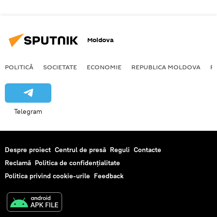
Moldova
POLITICĂ
SOCIETATE
ECONOMIE
REPUBLICA MOLDOVA
R
Telegram
Despre proiect
Centrul de presă
Reguli
Contacte
Reclamă
Politica de confidențialitate
Politica privind cookie-urile
Feedback