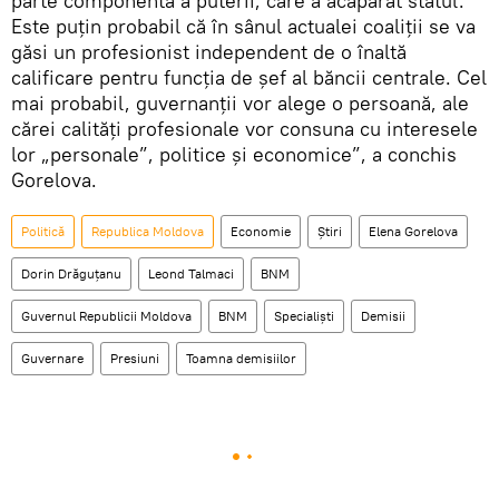
parte componentă a puterii, care a acaparat statul.
Este puţin probabil că în sânul actualei coaliţii se va
găsi un profesionist independent de o înaltă
calificare pentru funcţia de şef al băncii centrale. Cel
mai probabil, guvernanţii vor alege o persoană, ale
cărei calităţi profesionale vor consuna cu interesele
lor „personale”, politice şi economice”, a conchis
Gorelova.
Politică
Republica Moldova
Economie
Știri
Elena Gorelova
Dorin Drăguţanu
Leond Talmaci
BNM
Guvernul Republicii Moldova
BNM
Specialişti
Demisii
Guvernare
Presiuni
Toamna demisiilor