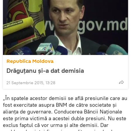
Republica Moldova
Drăguţanu şi-a dat demisia
21 Septembrie 2015, 13:28
„În spatele acestor demisii se află presiunile care au
fost exercitate asupra BNM de către societate şi
alianţa de guvernare. Conducerea Băncii Naţionale
este prima victimă a acestei duble presiuni. Nu este
exclus faptul că vor urma şi alte demisii. Dar