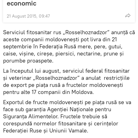
economic
21 August 2015, 09:47
Serviciul fitosanitar rus „Rosselhoznadzor” anunţă că
aceste companii moldoveneşti pot livra din 21
septembrie în Federaţia Rusă mere, pere, gutui,
caise, vişine, cireşe, piersici, nectarine, prune şi
porumbe proaspete.
La începutul lui august, serviciul federal fitosanitar
şi veterinar „Rosselhoznadzor” a anulat restricţiile
de export pe piaţa rusă a fructelor moldoveneşti
pentru alte 17 companii din Moldova.
Exportul de fructe moldoveneşti pe piaţa rusă se va
face sub garanţia Agenţiei Naţionale pentru
Siguranţa Alimentelor. Fructele trebuie să
corespundă normelor fitosanitare şi cerinţelor
Federaţiei Ruse şi Uniunii Vamale.