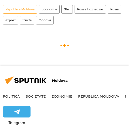
Republica Moldova
Economie
Știri
Rosselhoznadzor
Rusia
export
fructe
Modova
Moldova
POLITICĂ
SOCIETATE
ECONOMIE
REPUBLICA MOLDOVA
R
Telegram