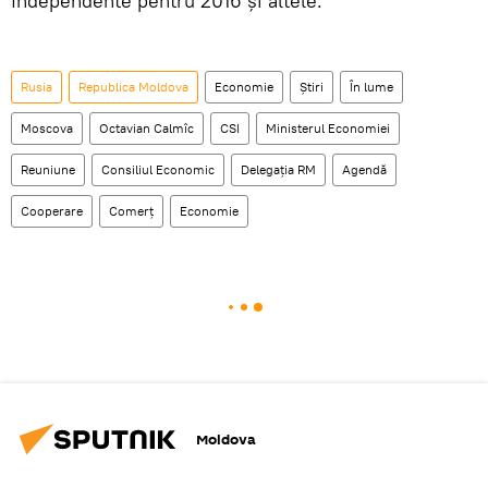
Independente pentru 2016 şi altele.
Rusia
Republica Moldova
Economie
Știri
În lume
Moscova
Octavian Calmîc
CSI
Ministerul Economiei
Reuniune
Consiliul Economic
Delegaţia RM
Agendă
Cooperare
Comerţ
Economie
Moldova