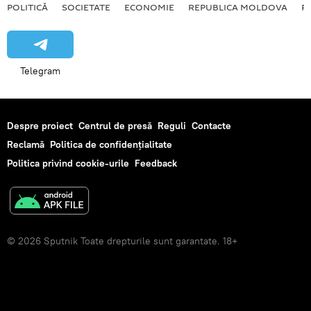
POLITICĂ
SOCIETATE
ECONOMIE
REPUBLICA MOLDOVA
R
Telegram
Despre proiect
Centrul de presă
Reguli
Contacte
Reclamă
Politica de confidențialitate
Politica privind cookie-urile
Feedback
© 2026 Sputnik Toate drepturile sunt garantate. 18+