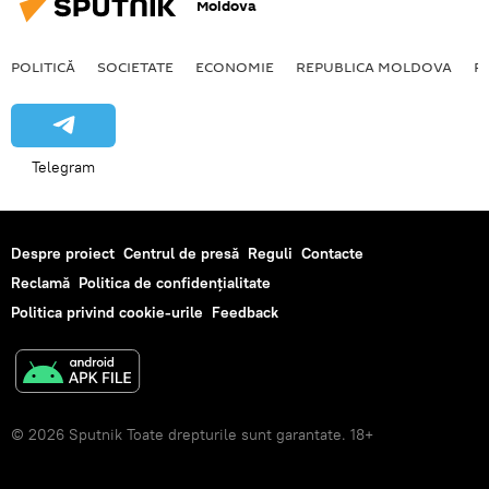
Moldova
POLITICĂ
SOCIETATE
ECONOMIE
REPUBLICA MOLDOVA
R
Telegram
Despre proiect
Centrul de presă
Reguli
Contacte
Reclamă
Politica de confidențialitate
Politica privind cookie-urile
Feedback
© 2026 Sputnik Toate drepturile sunt garantate. 18+