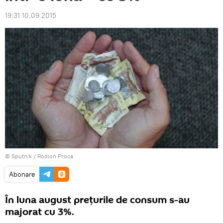
19:31 10.09.2015
© Sputnik / Rodion Proca
Abonare
În luna august preţurile de consum s-au
majorat cu 3%.