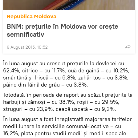
Republica Moldova
BNM: preţurile în Moldova vor creşte
semnificativ
6 August 2015, 10:52
În luna august au crescut preţurile la dovlecei cu
62,4%, citrice – cu 11,7%, ouă de găină – cu 10,2%,
smântână şi frişcă – cu 6,3%, zahăr tos – cu 3,3%,
pâine din făină de grâu – cu 3,8%.
Totodată, în perioada de raport au scăzut preţurile la
harbuji şi zămoşi – cu 38,1%, roşii – cu 29,5%,
struguri – cu 23,9%, ceapă uscată – cu 9,2%.
În luna august a fost înregistrată majorarea tarifelor
medii lunare la serviciile comunal-locative – cu
16,2%, plata pentru studii medii şi medii-speciale –