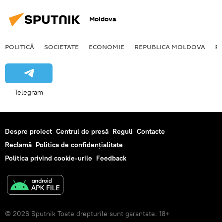
Moldova
POLITICĂ
SOCIETATE
ECONOMIE
REPUBLICA MOLDOVA
R
Telegram
Despre proiect
Centrul de presă
Reguli
Contacte
Reclamă
Politica de confidențialitate
Politica privind cookie-urile
Feedback
© 2026 Sputnik Toate drepturile sunt garantate. 18+