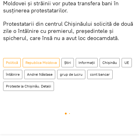
Moldovei și străinii vor putea transfera bani în
susținerea protestatarilor.
Protestatarii din centrul Chișinăului solicită de două
zile o întâlnire cu premierul, președintele și
spicherul, care însă nu a avut loc deocamdată.
Politică
Republica Moldova
Știri
Informații
Chișinău
UE
întâlnire
Andrei Năstase
grup de lucru
cont bancar
Proteste la Chişinău. Detalii