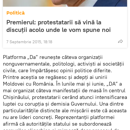
Politică
Premierul: protestatarii să vină la
discuţii acolo unde le vom spune noi
7 Septembrie 2015, 18:18
Platforma „Da” reuneşte câteva organizaţii
nonguvernamentale, politologi, activişti ai societăţii
civile, care împărtăşesc opinii politice diferite.
Printre aceştia se regăsesc şi adepţi ai unirii
Moldovei cu România. În lunile mai şi iunie, „DA” a
mai organizat câteva manifestaţii de masă în centrul
Chişinăului, protestatarii cerând atunci intensificarea
luptei cu corupţia şi demisia Guvernului. Una dintre
particularităţile distincte ale mişcării este că aceasta
nu are lideri concreţi. Reprezentanţii platformei
afirmă că autorităţile statului se subordonează