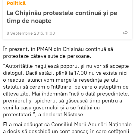
Politică
La Chişinău protestele continuă şi pe
timp de noapte
8 Septembrie 2015, 11:03
În prezent, în PMAN din Chișinău continuă să
protesteze câteva sute de persoane.
”Autoritățile neglijează poporul și nu vor să accepte
dialogul. Dacă astăzi, până la 17.00 nu va exista nici
o reacție, atunci vom merge la reședința șefului
statului să cerem o întâlnire, pe care o aşteptăm de
câteva zile. Mai îndemnăm încă o dată președintele,
premierul și spicherul să găsească timp pentru a
veni la casa guvernului şi a se întâlni cu
protestatarii”, a declarat Năstase.
El a mai adăugat că Consiliul Marii Adunări Naționale
a decis să deschidă un cont bancar, în care cetățenii