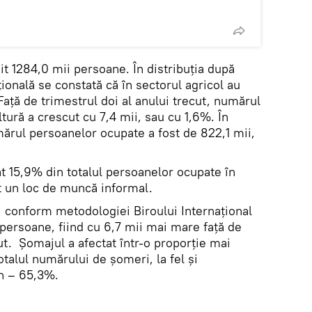
it 1284,0 mii persoane. În distribuţia după
ţională se constată că în sectorul agricol au
Faţă de trimestrul doi al anului trecut, numărul
ltură a crescut cu 7,4 mii, sau cu 1,6%. În
mărul persoanelor ocupate a fost de 822,1 mii,
at 15,9% din totalul persoanelor ocupate în
t un loc de muncă informal.
 conform metodologiei Biroului Internaţional
i persoane, fiind cu 6,7 mii mai mare faţă de
cut. Şomajul a afectat într-o proporţie mai
talul numărului de şomeri, la fel şi
n – 65,3%.