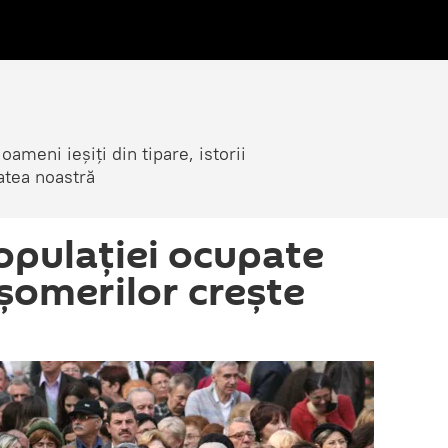
ameni ieșiți din tipare, istorii
atea noastră
pulaţiei ocupate
 şomerilor creşte