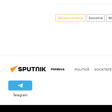
Republica Moldova
Economie
Ști
Moldova
POLITICĂ
SOCIETATE
Telegram