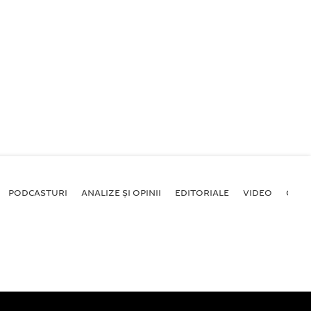
PODCASTURI
ANALIZE ȘI OPINII
EDITORIALE
VIDEO
GALE