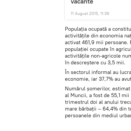
vacante
11 August 2015, 11:39
Populaţia ocupată a constitu
activităţile din economia na
activat 461,9 mii persoane. 
populaţiei ocupate în agricu
activităţile non-agricole nu
în descreştere cu 3,5 mii.
În sectorul informal au lucr
economie, iar 37,7% au avu
Numărul şomerilor, estimat
al Muncii, a fost de 55,1 mi
trimestrul doi al anului tre
mare bărbaţii – 64,4% din to
persoanele din mediul urba