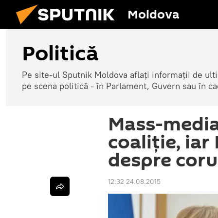
Moldova
Politică
Pe site-ul Sputnik Moldova aflați informații de u
pe scena politică - în Parlament, Guvern sau în cad
Mass-media
coaliţie, iar
despre coru
12:32 24.08.2015