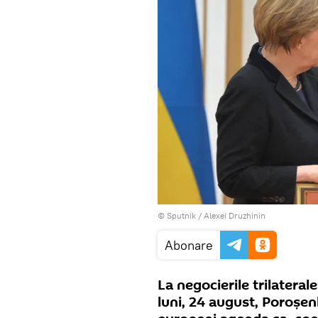
© Sputnik / Alexei Druzhinin
Abonare
La negocierile trilateral
luni, 24 august, Poroşen