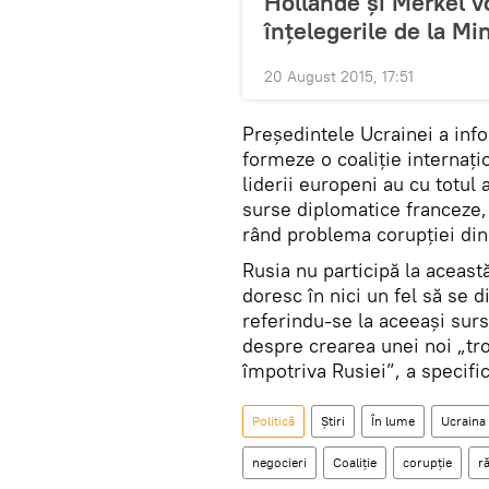
Hollande şi Merkel v
înţelegerile de la Mi
20 August 2015, 17:51
Preşedintele Ucrainei a infor
formeze o coaliţie internaţi
liderii europeni au cu totul 
surse diplomatice franceze,
rând problema corupţiei din
Rusia nu participă la această
doresc în nici un fel să se
referindu-se la aceeaşi sur
despre crearea unei noi „tro
împotriva Rusiei”, a specific
Politică
Știri
În lume
Ucraina
negocieri
Coaliţie
corupţie
r