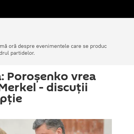
ltimă oră despre evenimentele care se produc
rul partidelor.
: Poroşenko vrea
 Merkel - discuţii
pţie