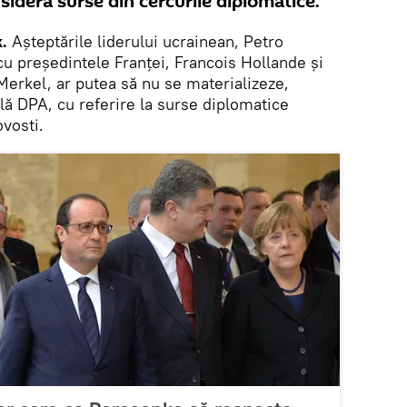
ideră surse din cercurile diplomatice.
.
Aşteptările liderului ucrainean, Petro
cu preşedintele Franţei, Francois Hollande şi
erkel, ar putea să nu se materializeze,
lă DPA, cu referire la surse diplomatice
vosti.