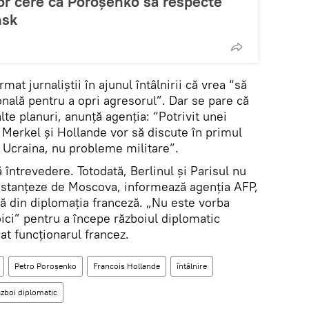
or cere ca Poroşenko să respecte
nsk
mat jurnaliştii în ajunul întâlnirii că vrea “să
onală pentru a opri agresorul”. Dar se pare că
alte planuri, anunţă agenţia: “Potrivit unei
 Merkel şi Hollande vor să discute în primul
 Ucraina, nu probleme militare”.
 întrevedere. Totodată, Berlinul şi Parisul nu
 distanţeze de Moscova, informează agenţia AFP,
să din diplomaţia franceză. „Nu este vorba
ici” pentru a începe războiul diplomatic
at funcţionarul francez.
Petro Poroşenko
Francois Hollande
întâlnire
ăzboi diplomatic