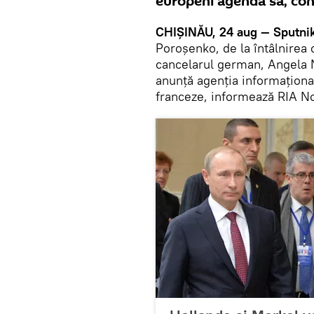
europeni agenda sa, cons
CHIŞINĂU, 24 aug — Sputnik
Poroşenko, de la întâlnirea 
cancelarul german, Angela M
anunţă agenţia informaţiona
franceze, informează RIA No