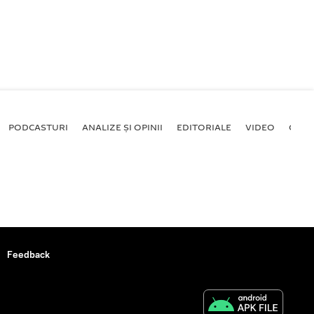
PODCASTURI
ANALIZE ȘI OPINII
EDITORIALE
VIDEO
GALE
Feedback