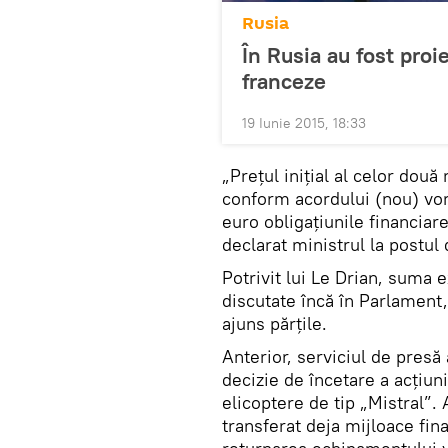
Rusia
În Rusia au fost proi
franceze
19 Iunie 2015, 18:33
„Preţul iniţial al celor două
conform acordului (nou) vor f
euro obligaţiunile financiar
declarat ministrul la postul
Potrivit lui Le Drian, suma e
discutate încă în Parlament,
ajuns părţile.
Anterior, serviciul de presă 
decizie de încetare a acţiun
elicoptere de tip „Mistral”
transferat deja mijloace fin