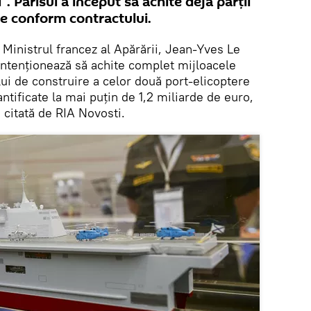
”. Parisul a început să achite deja părţii
re conform contractului.
Ministrul francez al Apărării, Jean-Yves Le
 intenţionează să achite complet mijloacele
lui de construire a celor două port-elicoptere
antificate la mai puţin de 1,2 miliarde de euro,
 citată de RIA Novosti.