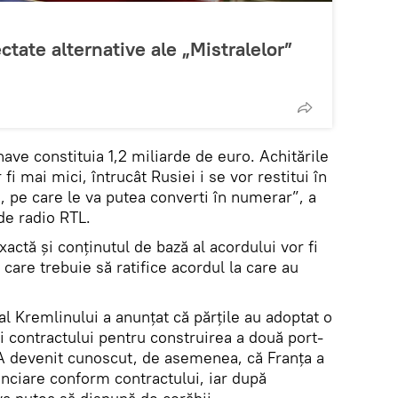
ectate alternative ale „Mistralelor”
 nave constituia 1,2 miliarde de euro. Achitările
i mai mici, întrucât Rusiei i se vor restitui în
e, pe care le va putea converti în numerar”, a
 de radio RTL.
xactă şi conţinutul de bază al acordului vor fi
 care trebuie să ratifice acordul la care au
al Kremlinului a anunţat că părţile au adoptat o
ii contractului pentru construirea a două port-
. A devenit cunoscut, de asemenea, că Franţa a
anciare conform contractului, iar după