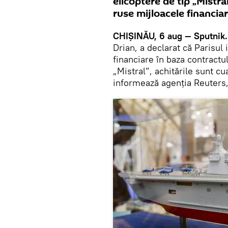
elicoptere de tip „Mistral
ruse mijloacele financia
CHIŞINĂU, 6 aug — Sputnik.
Drian, a declarat că Parisul
financiare în baza contractu
„Mistral”, achitările sunt cu
informează agenţia Reuters,