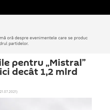
ltimă oră despre evenimentele care se produc
rul partidelor.
ile pentru „Mistral”
ici decât 1,2 mlrd
 21.07.2021
)