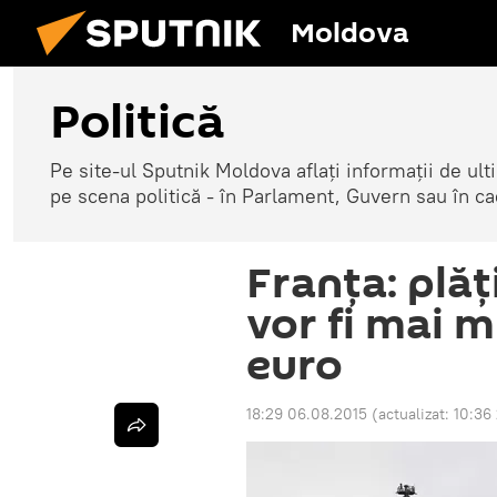
Moldova
Politică
Pe site-ul Sputnik Moldova aflați informații de u
pe scena politică - în Parlament, Guvern sau în cad
Franţa: plăţ
vor fi mai m
euro
18:29 06.08.2015
(actualizat:
10:36