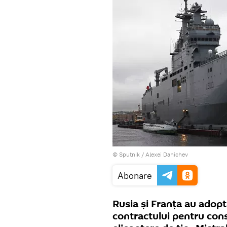
© Sputnik / Alexei Danichev
Abonare
Rusia şi Franţa au adopta
contractului pentru cons