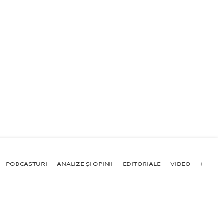
PODCASTURI
ANALIZE ȘI OPINII
EDITORIALE
VIDEO
GALE