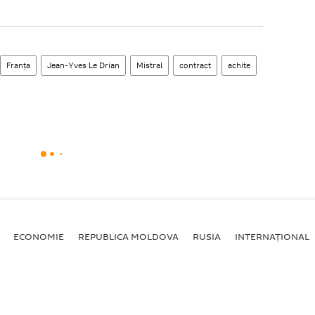
Franţa
Jean-Yves Le Drian
Mistral
contract
achite
ECONOMIE
REPUBLICA MOLDOVA
RUSIA
INTERNAȚIONAL