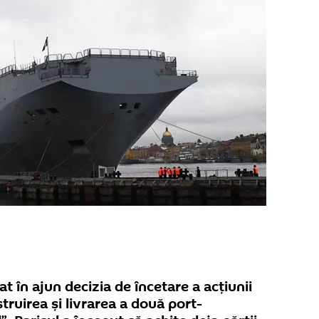
t în ajun decizia de încetare a acţiunii
truirea şi livrarea a două port-