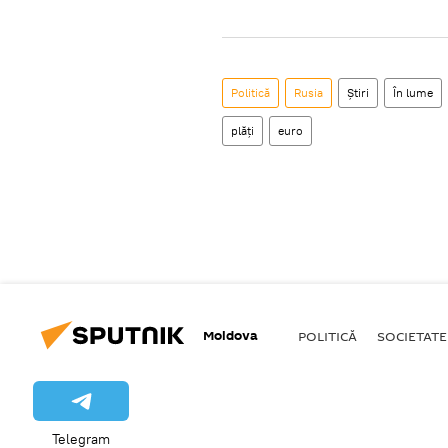
Politică
Rusia
Știri
În lume
plăţi
euro
Moldova
POLITICĂ
SOCIETATE
Telegram