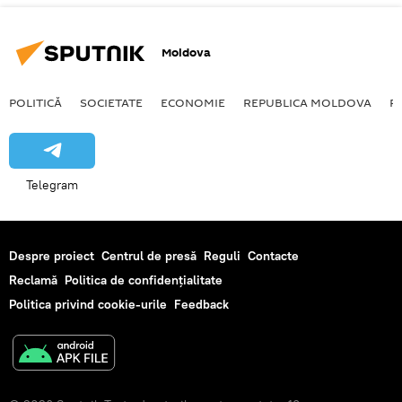
Moldova
POLITICĂ
SOCIETATE
ECONOMIE
REPUBLICA MOLDOVA
R
Telegram
Despre proiect
Centrul de presă
Reguli
Contacte
Reclamă
Politica de confidențialitate
Politica privind cookie-urile
Feedback