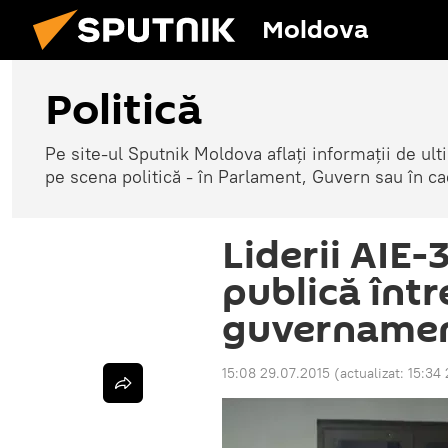
Moldova
Politică
Pe site-ul Sputnik Moldova aflați informații de u
pe scena politică - în Parlament, Guvern sau în cad
Liderii AIE-
publică înt
guvernamen
15:08 29.07.2015
(actualizat:
15:34 