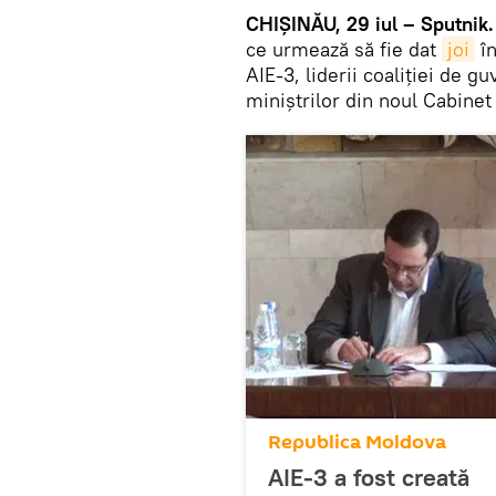
CHIŞINĂU, 29 iul – Sputnik.
ce urmează să fie dat
joi
în
AIE-3, liderii coaliţiei de gu
miniştrilor din noul Cabine
Republica Moldova
AIE-3 a fost creată