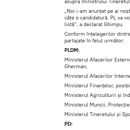
asupra ministrului Tineretulu
„Noi i-am anunţat pe ai noş
câte o candidatură. PL va v
listă”, a declarat Ghimpu.
Conform înţelegerilor dintre
partajate în felul următor:
PLDM:
Ministerul Afacerilor Extern
Gherman;
Ministerul Afacerilor Intern
Ministerul Finanţelor, posib
Ministerul Agriculturii şi In
Ministerul Muncii, Protecţie
Ministerul Tineretului şi Spo
PD: