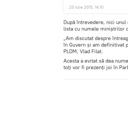
23 Iulie 2015, 14:10
După întrevedere, nici unul d
lista cu numele miniştrilor 
„Am discutat despre întreag
în Guvern şi am definitivat 
PLDM, Vlad Filat.
Acesta a evitat să dea nume 
toţi vor fi prezenţi joi în P