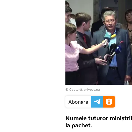
© Captură, privesc.eu
Abonare
Numele tuturor miniştril
la pachet.