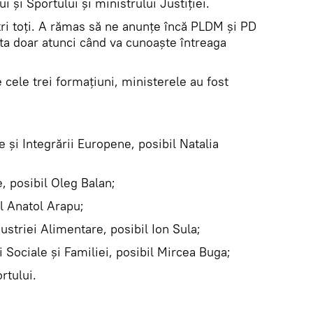
i şi Sportului şi ministrului Justiţiei.
tri toţi. A rămas să ne anunţe încă PLDM şi PD
ota doar atunci când va cunoaşte întreaga
 cele trei formaţiuni, ministerele au fost
e şi Integrării Europene, posibil Natalia
e, posibil Oleg Balan;
il Anatol Arapu;
dustriei Alimentare, posibil Ion Sula;
i Sociale şi Familiei, posibil Mircea Buga;
rtului.