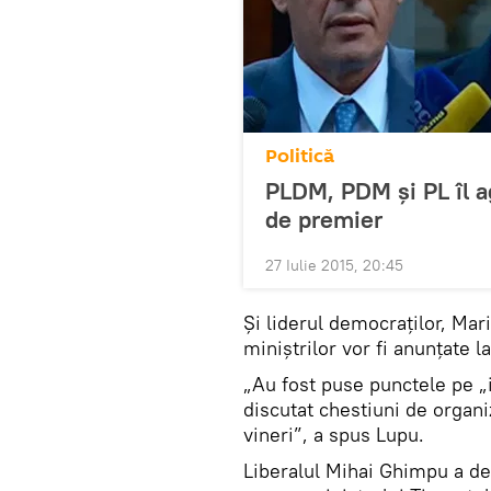
Politică
PLDM, PDM şi PL îl ag
de premier
27 Iulie 2015, 20:45
Şi liderul democraţilor, Mar
miniştrilor vor fi anunţate l
„Au fost puse punctele pe „
discutat chestiuni de organi
vineri”, a spus Lupu.
Liberalul Mihai Ghimpu a d