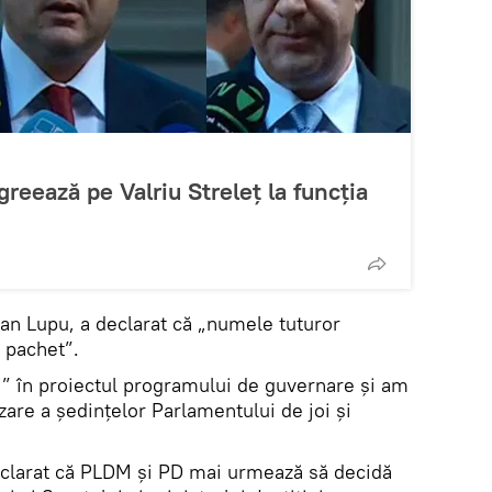
reează pe Valriu Streleţ la funcţia
ian Lupu, a declarat că „numele tuturor
a pachet”.
i” în proiectul programului de guvernare şi am
zare a şedinţelor Parlamentului de joi şi
eclarat că PLDM şi PD mai urmează să decidă