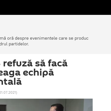
ltimă oră despre evenimentele care se produc
rul partidelor.
3 refuză să facă
reaga echipă
tală
21.07.2021
)