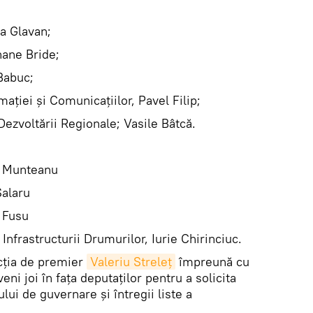
da Glavan;
hane Bride;
Babuc;
aţiei şi Comunicaţiilor, Pavel Filip;
Dezvoltării Regionale; Vasile Bâtcă.
u Munteanu
Şalaru
a Fusu
 Infrastructurii Drumurilor, Iurie Chirinciuc.
cţia de premier
Valeriu Streleţ
împreună cu
ni joi în faţa deputaţilor pentru a solicita
ui de guvernare şi întregii liste a