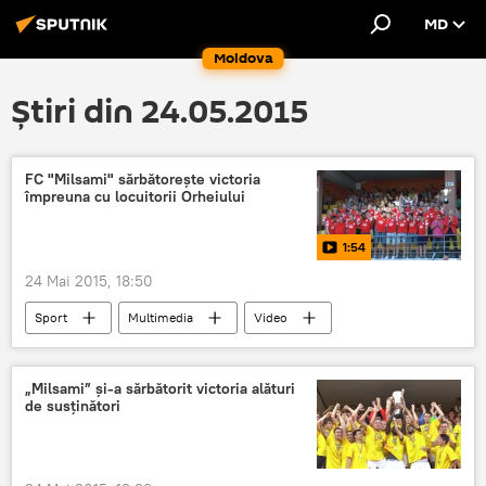
MD
Moldova
Știri din 24.05.2015
FC "Milsami" sărbătorește victoria
împreuna cu locuitorii Orheiului
1:54
24 Mai 2015, 18:50
Sport
Multimedia
Video
„Milsami” şi-a sărbătorit victoria alături
de susţinători