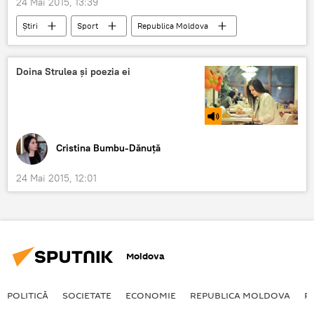
24 Mai 2015, 13:39
Știri
Sport
Republica Moldova
Orhei
Milsami
forbal
campion
Doina Strulea și poezia ei
Cristina Bumbu-Dănuță
24 Mai 2015, 12:01
Moldova
POLITICĂ
SOCIETATE
ECONOMIE
REPUBLICA MOLDOVA
R