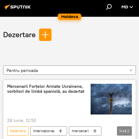
MD
Moldova
Dezertare
Pentru perioada
Mercenarii Forțelor Armate Ucrainene,
vorbitori de limbă spaniolă, au dezertat
28 Iunie, 12:50
Dezertare
Internațional
mercenari
Încă
2