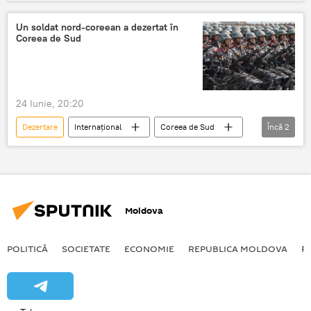
spanioli
Ucraina
Un soldat nord-coreean a dezertat în
Coreea de Sud
24 Iunie, 20:20
Dezertare
Internațional
Coreea de Sud
Încă
2
Coreea de Nord
soldat
Moldova
POLITICĂ
SOCIETATE
ECONOMIE
REPUBLICA MOLDOVA
R