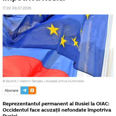
17:20 09.07.2026
© Sputnik / Vladimir Sergeev
/
Accesați arhiva multimedia
Abonare
Reprezentantul permanent al Rusiei la OIAC:
Occidentul face acuzații nefondate împotriva